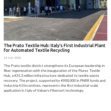
The Prato Textile Hub: Italy’s First Industrial Plant
E
for Automated Textile Recycling
U
23 July 2026
15
The Prato textile district strengthens its European leadership in
Pa
fiber regeneration with the inauguration of the Plures Textile
al
Hub, a €31.3 million infrastructure dedicated to textile waste
to
recovery. The project, supported by €900,000 in PNRR funds and
Industria 4.0 incentives, represents the first industrial-scale
application in Italy of Valvan’s Fibersort technology.