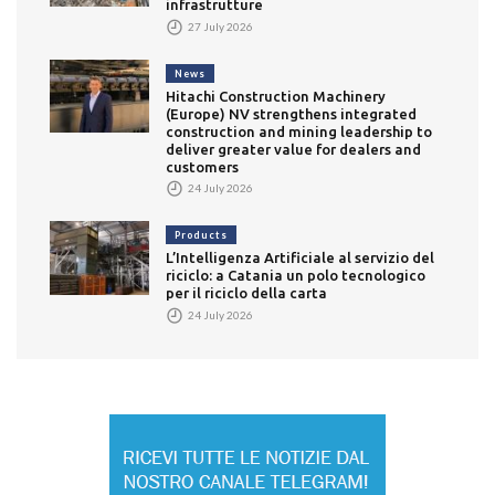
infrastrutture
27 July 2026
News
Hitachi Construction Machinery
(Europe) NV strengthens integrated
construction and mining leadership to
deliver greater value for dealers and
customers
24 July 2026
Products
L’Intelligenza Artificiale al servizio del
riciclo: a Catania un polo tecnologico
per il riciclo della carta
24 July 2026