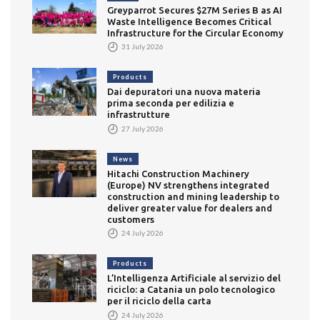
Greyparrot Secures $27M Series B as AI
Waste Intelligence Becomes Critical
Infrastructure for the Circular Economy
31 July 2026
Products
Dai depuratori una nuova materia
prima seconda per edilizia e
infrastrutture
27 July 2026
News
Hitachi Construction Machinery
(Europe) NV strengthens integrated
construction and mining leadership to
deliver greater value for dealers and
customers
24 July 2026
Products
L’Intelligenza Artificiale al servizio del
riciclo: a Catania un polo tecnologico
per il riciclo della carta
24 July 2026