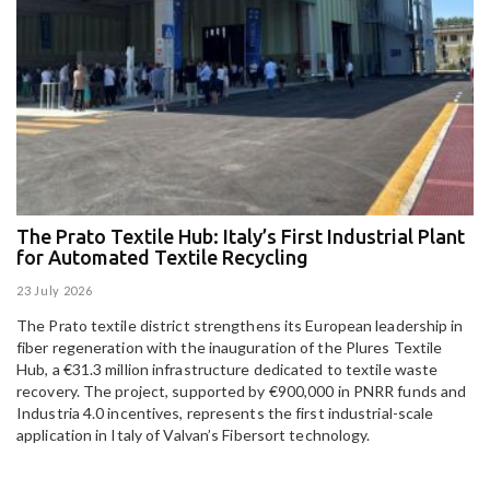
The Prato Textile Hub: Italy’s First Industrial Plant
E
for Automated Textile Recycling
U
23 July 2026
15
The Prato textile district strengthens its European leadership in
Pa
fiber regeneration with the inauguration of the Plures Textile
al
Hub, a €31.3 million infrastructure dedicated to textile waste
to
recovery. The project, supported by €900,000 in PNRR funds and
Industria 4.0 incentives, represents the first industrial-scale
application in Italy of Valvan’s Fibersort technology.