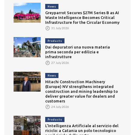
News
Greyparrot Secures $27M Series B as AI
Waste Intelligence Becomes Critical
Infrastructure for the Circular Economy
31 July 2026
Products
Dai depuratori una nuova materia
prima seconda per edilizia e
infrastrutture
27 July 2026
News
Hitachi Construction Machinery
(Europe) NV strengthens integrated
construction and mining leadership to
deliver greater value for dealers and
customers
24 July 2026
Products
L’Intelligenza Artificiale al servizio del
riciclo: a Catania un polo tecnologico