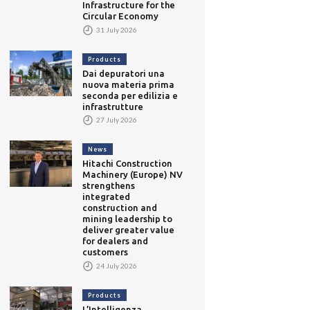
Infrastructure for the
Circular Economy
31 July 2026
Products
Dai depuratori una
nuova materia prima
seconda per edilizia e
infrastrutture
27 July 2026
News
Hitachi Construction
Machinery (Europe) NV
strengthens
integrated
construction and
mining leadership to
deliver greater value
for dealers and
customers
24 July 2026
Products
L’Intelligenza