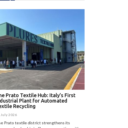
e Prato Textile Hub: Italy’s First
EGA and Panizzolo
ndustrial Plant for Automated
for the UAE’s larg
extile Recycling
recycling plant
 July 2026
15 July 2026
e Prato textile district strengthens its
Panizzolo Recycling Sy