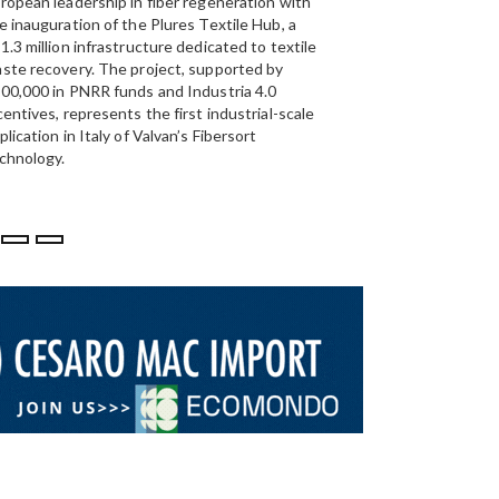
ropean leadership in fiber regeneration with
UAE’s
largest aluminium
e inauguration of the Plures Textile Hub, a
Emirates Global Alumin
1.3 million infrastructure dedicated to textile
up to 185,000 tonnes of
ste recovery. The project, supported by
00,000 in PNRR funds and Industria 4.0
centives, represents the first industrial-scale
plication in Italy of Valvan’s Fibersort
chnology.