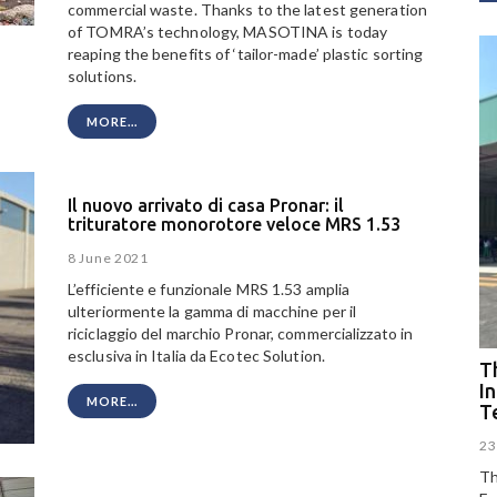
commercial waste. Thanks to the latest generation
of TOMRA’s technology, MASOTINA is today
reaping the benefits of ‘tailor-made’ plastic sorting
solutions.
MORE...
Il nuovo arrivato di casa Pronar: il
trituratore monorotore veloce MRS 1.53
8 June 2021
L’efficiente e funzionale MRS 1.53 amplia
ulteriormente la gamma di macchine per il
riciclaggio del marchio Pronar, commercializzato in
esclusiva in Italia da Ecotec Solution.
Th
I
MORE...
T
23
Th