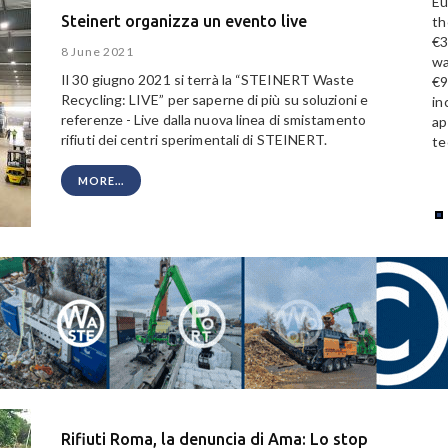
Eu
Steinert organizza un evento live
th
€3
8 June 2021
wa
Il 30 giugno 2021 si terrà la “STEINERT Waste
€9
Recycling: LIVE” per saperne di più su soluzioni e
in
referenze - Live dalla nuova linea di smistamento
ap
rifiuti dei centri sperimentali di STEINERT.
te
MORE...
Rifiuti Roma, la denuncia di Ama: Lo stop