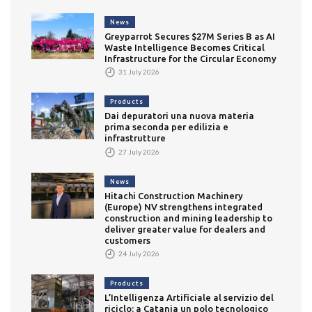
News
Greyparrot Secures $27M Series B as AI
Waste Intelligence Becomes Critical
Infrastructure for the Circular Economy
31 July 2026
Products
Dai depuratori una nuova materia
prima seconda per edilizia e
infrastrutture
27 July 2026
News
Hitachi Construction Machinery
(Europe) NV strengthens integrated
construction and mining leadership to
deliver greater value for dealers and
customers
24 July 2026
Products
L’Intelligenza Artificiale al servizio del
riciclo: a Catania un polo tecnologico