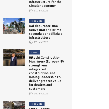
Infrastructure for the
Circular Economy
31 July 2026
Products
Dai depuratori una
nuova materia prima
seconda per edilizia e
infrastrutture
27 July 2026
News
Hitachi Construction
Machinery (Europe) NV
strengthens
integrated
construction and
mining leadership to
deliver greater value
for dealers and
customers
24 July 2026
Products
L’Intelligenza