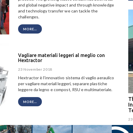
and global negative impact and through knowledge
and technology transfer we can tackle the
challenges.
MORE...
Vagliare materiali leggeri al meglio con
Hextractor
23 November 2018
Hextractor è l’innovativo sistema di vaglio aeraulico
per vagliare materiali leggeri, separare plastiche
leggere da legno e compost, RSU e multimateriale.
Th
MORE...
I
T
23
Th