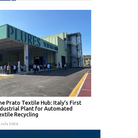
e Prato Textile Hub: Italy’s First
EGA and Panizzolo
ndustrial Plant for Automated
for the UAE’s larg
extile Recycling
recycling plant
 July 2026
15 July 2026
e Prato textile district strengthens its
Panizzolo Recycling Sy