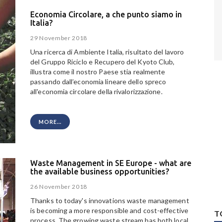
Economia Circolare, a che punto siamo in
Italia?
29 November 2018
Una ricerca di Ambiente Italia, risultato del lavoro
del Gruppo Riciclo e Recupero del Kyoto Club,
illustra come il nostro Paese stia realmente
passando dall’economia lineare dello spreco
all'economia circolare della rivalorizzazione.
MORE...
Waste Management in SE Europe - what are
the available business opportunities?
26 November 2018
Thanks to today's innovations waste management
is becoming a more responsible and cost-effective
T
process. The growing waste stream has both local