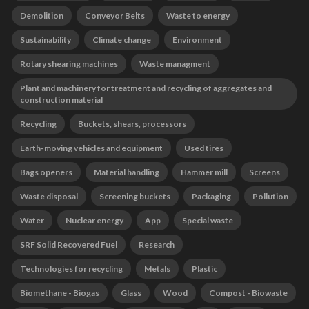
Demolition
Conveyor Belts
Waste to energy
Sustainability
Climate change
Environment
Rotary shearing machines
Waste managment
Plant and machinery for treatment and recycling of aggregates and
construction material
Recycling
Buckets, shears, processors
Earth-moving vehicles and equipment
Used tires
Bags openers
Material handling
Hammer mill
Screens
Waste disposal
Screening buckets
Packaging
Pollution
Water
Nuclear energy
App
Special waste
SRF Solid Recovered Fuel
Research
Technologies for recycling
Metals
Plastic
Biomethane - Biogas
Glass
Wood
Compost - Biowaste