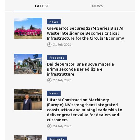
LATEST
NEWS
News
Greyparrot Secures $27M Series B as AI
Waste Intelligence Becomes Critical
Infrastructure for the Circular Economy
31 July 2026
Products
Dai depuratori una nuova materia
prima seconda per edilizia e
infrastrutture
27 July 2026
News
Hitachi Construction Machinery
(Europe) NV strengthens integrated
construction and mining leadership to
deliver greater value for dealers and
customers
24 July 2026
Products