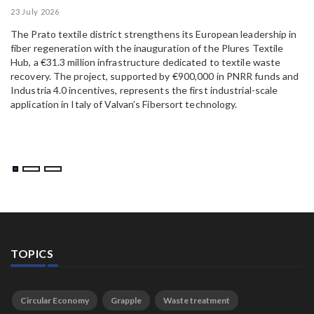
23 July 2026
15
The Prato textile district strengthens its European leadership in
Pa
fiber regeneration with the inauguration of the Plures Textile
al
Hub, a €31.3 million infrastructure dedicated to textile waste
to
recovery. The project, supported by €900,000 in PNRR funds and
Industria 4.0 incentives, represents the first industrial-scale
application in Italy of Valvan’s Fibersort technology.
TOPICS
Circular Economy
Grapple
Waste treatment