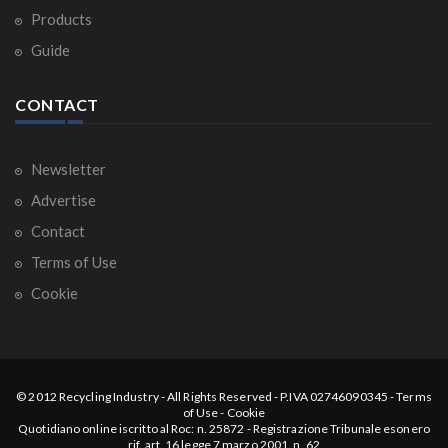
Products
Guide
CONTACT
Newsletter
Advertise
Contact
Terms of Use
Cookie
© 2012
Recycling Industry
-
All Rights Reserved
- P.IVA 02746090345 -
Terms
of Use
-
Cookie
Quotidiano online iscritto al Roc: n. 25872 - Registrazione Tribunale esonero
rif. art. 16 legge 7 marzo 2001, n. 62