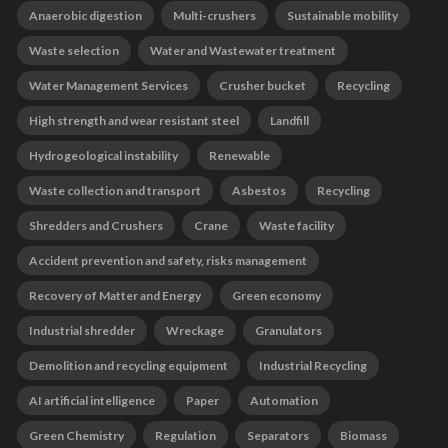
Anaerobic digestion
Multi-crushers
Sustainable mobility
Waste selection
Water and Wastewater treatment
Water Management Services
Crusher bucket
Recycling
High strength and wear resistant steel
Landfill
Hydrogeological instability
Renewable
Waste collection and transport
Asbestos
Recycling
Shredders and Crushers
Crane
Waste facility
Accident prevention and safety, risks management
Recovery of Matter and Energy
Green economy
Industrial shredder
Wreckage
Granulators
Demolition and recycling equipment
Industrial Recycling
AI artificial intelligence
Paper
Automation
Green Chemistry
Regulation
Separators
Biomass