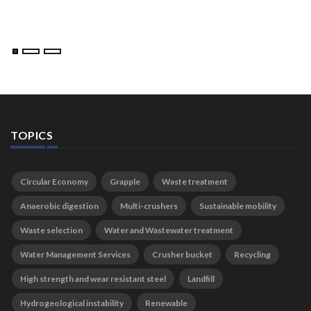
TOPICS
Circular Economy
Grapple
Waste treatment
Anaerobic digestion
Multi-crushers
Sustainable mobility
Waste selection
Water and Wastewater treatment
Water Management Services
Crusher bucket
Recycling
High strength and wear resistant steel
Landfill
Hydrogeological instability
Renewable