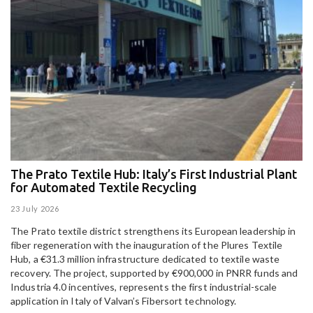
The Prato Textile Hub: Italy’s First Industrial Plant
E
for Automated Textile Recycling
U
23 July 2026
15
The Prato textile district strengthens its European leadership in
Pa
fiber regeneration with the inauguration of the Plures Textile
al
Hub, a €31.3 million infrastructure dedicated to textile waste
to
recovery. The project, supported by €900,000 in PNRR funds and
Industria 4.0 incentives, represents the first industrial-scale
application in Italy of Valvan’s Fibersort technology.