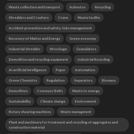
Waste collection and transport
Asbestos
Recycling
Shredders and Crushers
Crane
Waste facility
Accident prevention and safety, risks management
Recovery of Matter and Energy
Green economy
Industrial shredder
Wreckage
Granulators
Demolition and recycling equipment
Industrial Recycling
AI artificial intelligence
Paper
Automation
Green Chemistry
Regulation
Separators
Biomass
Demolition
Conveyor Belts
Waste to energy
Sustainability
Climate change
Environment
Rotary shearing machines
Waste managment
Plant and machinery for treatment and recycling of aggregates and
construction material