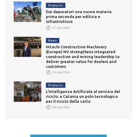
Products
Dai depuratori una nuova materia
prima seconda per edilizia e
infrastrutture
27 July 2026
News
Hitachi Construction Machinery
(Europe) NV strengthens integrated
construction and mining leadership to
deliver greater value for dealers and
customers
24 July 2026
Products
L’Intelligenza Artificiale al servizio del
riciclo: a Catania un polo tecnologico
per il riciclo della carta
24 July 2026