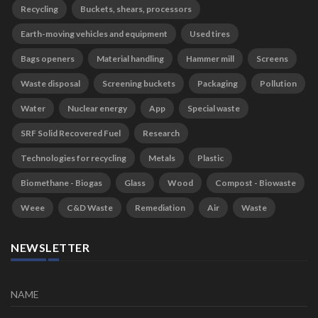
Recycling
Buckets, shears, processors
Earth-moving vehicles and equipment
Used tires
Bags openers
Material handling
Hammer mill
Screens
Waste disposal
Screening buckets
Packaging
Pollution
Water
Nuclear energy
App
Special waste
SRF Solid Recovered Fuel
Research
Technologies for recycling
Metals
Plastic
Biomethane - Biogas
Glass
Wood
Compost - Biowaste
Weee
C&D Waste
Remediation
Air
Waste
NEWSLETTER