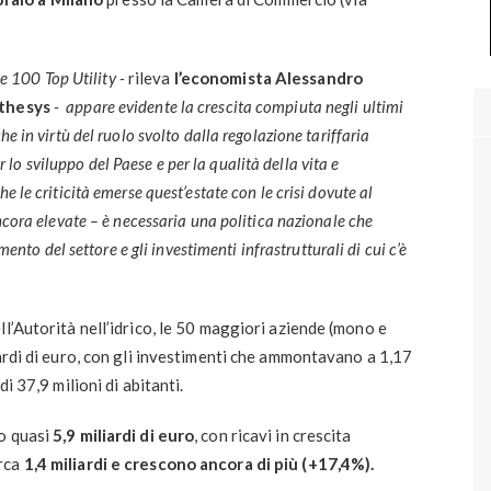
le 100 Top Utility -
rileva
l’economista Alessandro
lthesys
- appare evidente la crescita compiuta negli ultimi
 in virtù del ruolo svolto dalla regolazione tariffaria
er lo sviluppo del Paese e per la qualità della vita e
 le criticità emerse quest’estate con le crisi dovute al
ncora elevate – è necessaria una politica nazionale che
ento del settore e gli investimenti infrastrutturali di cui c’è
l’Autorità nell’idrico, le 50 maggiori aziende (mono e
iardi di euro, con gli investimenti che ammontavano a 1,17
i 37,9 milioni di abitanti.
o quasi
5,9 miliardi di euro
, con ricavi in crescita
rca
1,4 miliardi e crescono ancora di più (+17,4%).