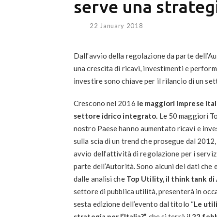
serve una strateg
22 January 2018
Dall'avvio della regolazione da parte dell’Au
una crescita di ricavi, investimenti e perfor
investire sono chiave per il rilancio di un set
Crescono nel 2016
le maggiori imprese ita
settore idrico integrato.
Le 50 maggiori To
nostro Paese hanno aumentato ricavi e inve
sulla scia di un trend che prosegue dal 2012,
avvio dell’attività di regolazione per i servizi
parte dell’Autorità. Sono alcuni dei dati ch
dalle analisi che
Top Utility, il think tank d
settore di pubblica utilità, presenterà in occ
sesta edizione dell’evento dal titolo “
Le util
strategia per l’Italia?”
che si terrà il
22 feb