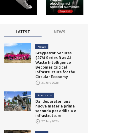
LATEST
NEWS
News
Greyparrot Secures
$27M Series B as AI
Waste Intelligence
Becomes Critical
Infrastructure for the
Circular Economy
31 July 2026
Products
Dai depuratori una
nuova materia prima
seconda per edilizia e
infrastrutture
27 July 2026