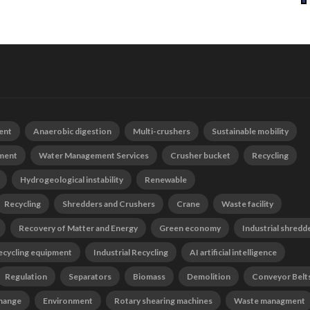
ent
Anaerobic digestion
Multi-crushers
Sustainable mobility
tment
Water Management Services
Crusher bucket
Recycling
Hydrogeological instability
Renewable
Recycling
Shredders and Crushers
Crane
Waste facility
Recovery of Matter and Energy
Green economy
Industrial shredd
ecycling equipment
Industrial Recycling
AI artificial intelligence
Regulation
Separators
Biomass
Demolition
Conveyor Belt
change
Environment
Rotary shearing machines
Waste managment