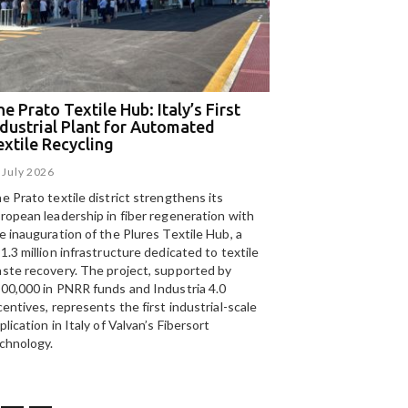
e Prato Textile Hub: Italy’s First
EGA and Panizzolo
ndustrial Plant for Automated
for the UAE’s larg
extile Recycling
recycling plant
 July 2026
15 July 2026
T
e Prato textile district strengthens its
Panizzolo Recycling Sy
telligenza Artificiale al
S
ropean leadership in fiber regeneration with
UAE’s
largest aluminium
izio del riciclo: a Catania
r
e inauguration of the Plures Textile Hub, a
Emirates Global Alumin
The Prato Textile Hub:
olo tecnologico per il
k
Italy’s First Industrial Plant
1.3 million infrastructure dedicated to textile
up to 185,000 tonnes of
clo della carta
a
for Automated Textile
ste recovery. The project, supported by
 July 2026
Recycling
00,000 in PNRR funds and Industria 4.0
centives, represents the first industrial-scale
23 July 2026
plication in Italy of Valvan’s Fibersort
chnology.