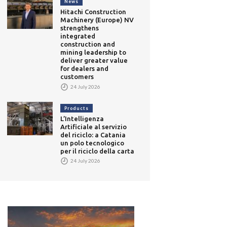
News
Hitachi Construction
Machinery (Europe) NV
strengthens
integrated
construction and
mining leadership to
deliver greater value
for dealers and
customers
24 July 2026
Products
L’Intelligenza
Artificiale al servizio
del riciclo: a Catania
un polo tecnologico
per il riciclo della carta
24 July 2026