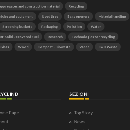
 aggregates and construction material
Recycling
hicles and equipment
Used tires
Bags openers
Material handling
Screening buckets
Packaging
Pollution
Water
RF Solid Recovered Fuel
Research
Technologies for recycling
Glass
Wood
Compost - Biowaste
Weee
C&D Waste
CYCLIND
SEZIONI
ome Page
Top Story
bout
News