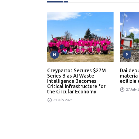
N
P
Greyparrot Secures $27M
Dai dep
Series B as AI Waste
materia
Intelligence Becomes
edilizia
Critical Infrastructure for
27 July 
the Circular Economy
31 July 2026