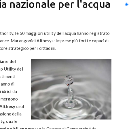
ia nazionale per l'acqua
thority, le 50 maggiori utility dell’acqua hanno registrato
mance. Marangonidi Althesys: Imprese più forti e capaci di
tore strategico per i cittadini.
liane
del
p Utility del
stimenti
 anno di
 idrici da
e emergono
i Althesys
sul
asione della
ity, quale
braio a Milano
presso la
Camera di Commercio
(via