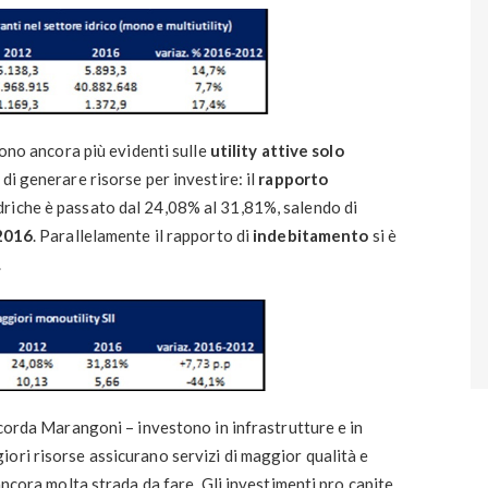
sono ancora più evidenti sulle
utility attive solo
di generare risorse per investire: il
rapporto
driche è passato dal 24,08% al 31,81%, salendo di
 2016
. Parallelamente il rapporto di
indebitamento
si è
.
icorda Marangoni – investono in infrastrutture e in
ori risorse assicurano servizi di maggior qualità e
 ancora molta strada da fare. Gli investimenti pro capite