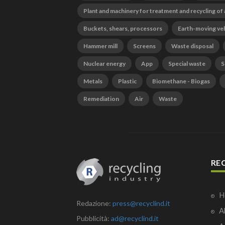
Plant and machinery for treatment and recycling of
Buckets, shears, processors
Earth-moving ve
Hammer mill
Screens
Waste disposal
Nuclear energy
App
Special waste
S
Metals
Plastic
Biomethane - Biogas
Remediation
Air
Waste
RE
H
Redazione:
press@recyclind.it
A
Pubblicità:
ad@recyclind.it