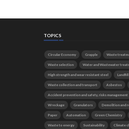
TOPICS
Circular Economy
Grapple
Waste treatm
Waste selection
Water and Wastewater trea
High strength and wear resistant steel
Landfill
Waste collection and transport
Asbestos
Accident prevention and safety, risks management
Wreckage
Granulators
Demolition and r
Paper
Automation
Green Chemistry
Waste to energy
Sustainability
Climate 