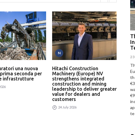
Th
I
T
N
P
23
Th
uratori una nuova
Hitachi Construction
L’In
Eu
 prima seconda per
Machinery (Europe) NV
serv
th
 e infrastrutture
strengthens integrated
un p
€3
construction and mining
rici
2026
leadership to deliver greater
wa
24
value for dealers and
€9
customers
in
ap
24 July 2026
te