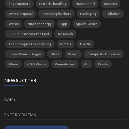
Bags openers
Material handling
Hammer mill
Screens
Waste disposal
Screening buckets
Packaging
Pollution
Water
Nuclear energy
App
Special waste
SRF Solid Recovered Fuel
Research
Technologies for recycling
Metals
Plastic
Biomethane - Biogas
Glass
Wood
Compost - Biowaste
Weee
C&D Waste
Remediation
Air
Waste
NEWSLETTER