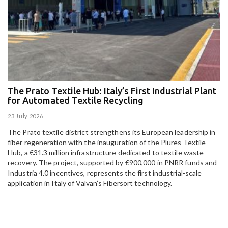
The Prato Textile Hub: Italy’s First Industrial Plant
E
for Automated Textile Recycling
U
23 July 2026
15
The Prato textile district strengthens its European leadership in
Pa
fiber regeneration with the inauguration of the Plures Textile
al
Hub, a €31.3 million infrastructure dedicated to textile waste
to
recovery. The project, supported by €900,000 in PNRR funds and
Industria 4.0 incentives, represents the first industrial-scale
application in Italy of Valvan’s Fibersort technology.