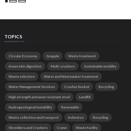
TOPICS
Circular Economy
Grapple
Waste treatment
Anaerobic digestion
Multi-crushers
Sustainable mobility
Waste selection
Water and Wastewater treatment
Water Management Services
Crusher bucket
Recycling
High strength and wear resistant steel
Landfill
Hydrogeological instability
Renewable
Waste collection and transport
Asbestos
Recycling
Shredders and Crushers
Crane
Waste facility