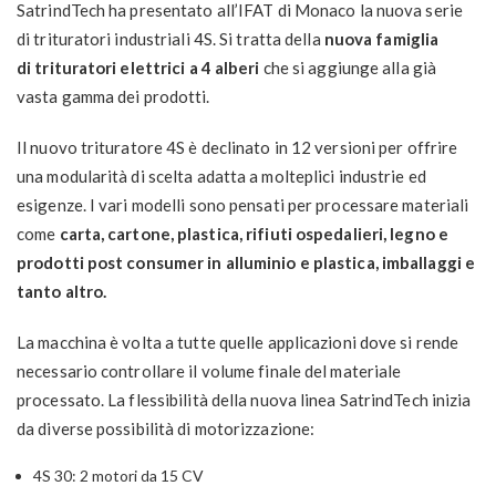
SatrindTech ha presentato all’IFAT di Monaco la nuova serie
di trituratori industriali 4S. Si tratta della
nuova famiglia
di trituratori elettrici a 4 alberi
che si aggiunge alla già
vasta gamma dei prodotti.
Il nuovo trituratore 4S è declinato in 12 versioni per offrire
una modularità di scelta adatta a molteplici industrie ed
esigenze. I vari modelli sono pensati per processare materiali
come
carta, cartone, plastica, rifiuti ospedalieri, legno e
prodotti post consumer in alluminio e plastica, imballaggi e
tanto altro.
La macchina è volta a tutte quelle applicazioni dove si rende
necessario controllare il volume finale del materiale
processato. La flessibilità della nuova linea SatrindTech inizia
da diverse possibilità di motorizzazione:
4S 30: 2 motori da 15 CV