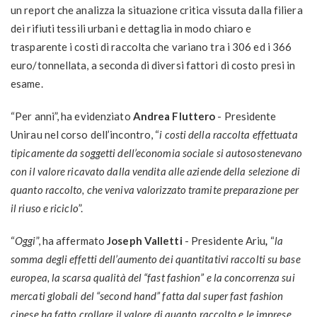
un report che analizza la situazione critica vissuta dalla filiera
dei rifiuti tessili urbani e dettaglia in modo chiaro e
trasparente i costi di raccolta che variano tra i 306 ed i 366
euro/tonnellata, a seconda di diversi fattori di costo presi in
esame.
“Per anni”, ha evidenziato
Andrea Fluttero
- Presidente
Unirau nel corso dell’incontro, “
i costi della raccolta effettuata
tipicamente da soggetti dell’economia sociale si autosostenevano
con il valore ricavato dalla vendita alle aziende della selezione di
quanto raccolto, che veniva valorizzato tramite preparazione per
il riuso e riciclo
”.
“
Oggi
”, ha affermato
Joseph Valletti
- Presidente Ariu
,
“
la
somma degli effetti dell’aumento dei quantitativi raccolti su base
europea, la scarsa qualità del “fast fashion” e la concorrenza sui
mercati globali del “second hand” fatta dal super fast fashion
cinese ha fatto crollare il valore di quanto raccolto e le imprese