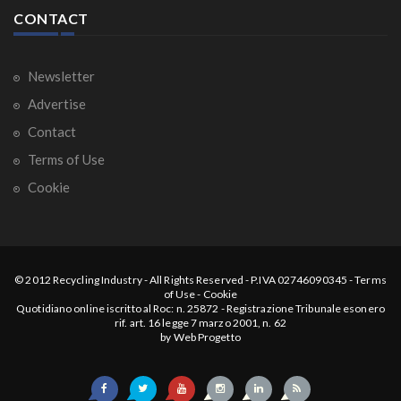
CONTACT
Newsletter
Advertise
Contact
Terms of Use
Cookie
© 2012
Recycling Industry
-
All Rights Reserved
- P.IVA 02746090345 -
Terms
of Use
-
Cookie
Quotidiano online iscritto al Roc: n. 25872 - Registrazione Tribunale esonero
rif. art. 16 legge 7 marzo 2001, n. 62
by
Web Progetto