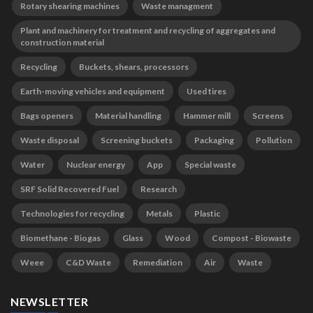
Rotary shearing machines
Waste managment
Plant and machinery for treatment and recycling of aggregates and
construction material
Recycling
Buckets, shears, processors
Earth-moving vehicles and equipment
Used tires
Bags openers
Material handling
Hammer mill
Screens
Waste disposal
Screening buckets
Packaging
Pollution
Water
Nuclear energy
App
Special waste
SRF Solid Recovered Fuel
Research
Technologies for recycling
Metals
Plastic
Biomethane - Biogas
Glass
Wood
Compost - Biowaste
Weee
C&D Waste
Remediation
Air
Waste
NEWSLETTER