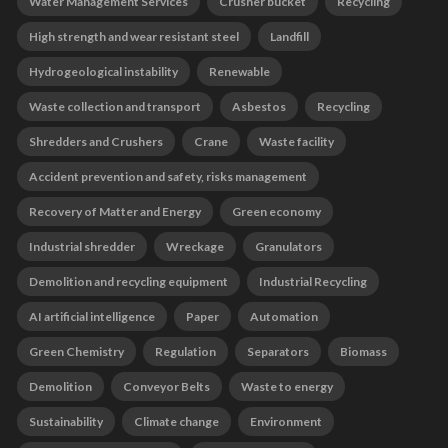
Water Management Services
Crusher bucket
Recycling
High strength and wear resistant steel
Landfill
Hydrogeological instability
Renewable
Waste collection and transport
Asbestos
Recycling
Shredders and Crushers
Crane
Waste facility
Accident prevention and safety, risks management
Recovery of Matter and Energy
Green economy
Industrial shredder
Wreckage
Granulators
Demolition and recycling equipment
Industrial Recycling
AI artificial intelligence
Paper
Automation
Green Chemistry
Regulation
Separators
Biomass
Demolition
Conveyor Belts
Waste to energy
Sustainability
Climate change
Environment