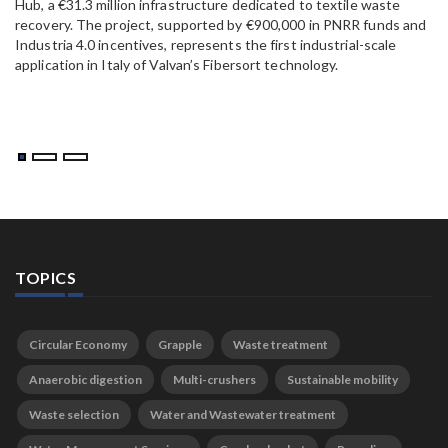
Hub, a €31.3 million infrastructure dedicated to textile waste
to
recovery. The project, supported by €900,000 in PNRR funds and
Industria 4.0 incentives, represents the first industrial-scale
application in Italy of Valvan’s Fibersort technology.
TOPICS
Circular Economy
Grapple
Waste treatment
Anaerobic digestion
Multi-crushers
Sustainable mobility
Waste selection
Water and Wastewater treatment