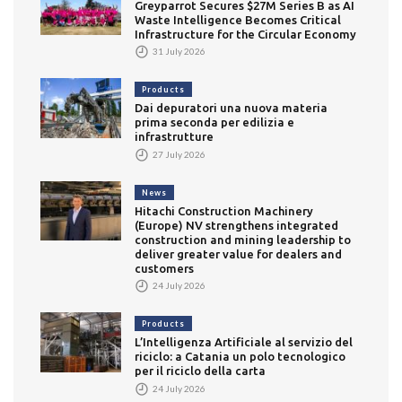
Greyparrot Secures $27M Series B as AI
Waste Intelligence Becomes Critical
Infrastructure for the Circular Economy
31 July 2026
Products
Dai depuratori una nuova materia
prima seconda per edilizia e
infrastrutture
27 July 2026
News
Hitachi Construction Machinery
(Europe) NV strengthens integrated
construction and mining leadership to
deliver greater value for dealers and
customers
24 July 2026
Products
L’Intelligenza Artificiale al servizio del
riciclo: a Catania un polo tecnologico
per il riciclo della carta
24 July 2026