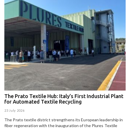
The Prato Textile Hub: Italy’s First Industrial Plant
E
for Automated Textile Recycling
U
23 July 2026
15
The Prato textile district strengthens its European leadership in
Pa
fiber regeneration with the inauguration of the Plures Textile
al