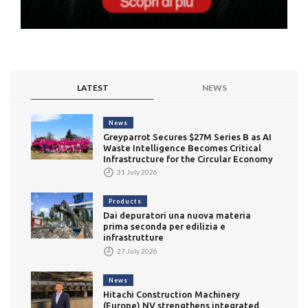
LATEST
NEWS
News
Greyparrot Secures $27M Series B as AI
Waste Intelligence Becomes Critical
Infrastructure for the Circular Economy
31 July 2026
Products
Dai depuratori una nuova materia
prima seconda per edilizia e
infrastrutture
27 July 2026
News
Hitachi Construction Machinery
(Europe) NV strengthens integrated