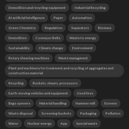
Demolition and recycling equipment
Industrial Recycling
AI artificial intelligence
Paper
Automation
Green Chemistry
Regulation
Separators
Biomass
Demolition
Conveyor Belts
Waste to energy
Sustainability
Climate change
Environment
Rotary shearing machines
Waste managment
Plant and machinery for treatment and recycling of aggregates and
construction material
Recycling
Buckets, shears, processors
Earth-moving vehicles and equipment
Used tires
Bags openers
Material handling
Hammer mill
Screens
Waste disposal
Screening buckets
Packaging
Pollution
Water
Nuclear energy
App
Special waste