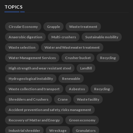
TOPICS
Circular Economy
Grapple
Waste treatment
Anaerobic digestion
Multi-crushers
Sustainable mobility
Waste selection
Water and Wastewater treatment
Water Management Services
Crusher bucket
Recycling
High strength and wear resistant steel
Landfill
Hydrogeological instability
Renewable
Waste collection and transport
Asbestos
Recycling
Shredders and Crushers
Crane
Waste facility
Accident prevention and safety, risks management
Recovery of Matter and Energy
Green economy
Industrial shredder
Wreckage
Granulators