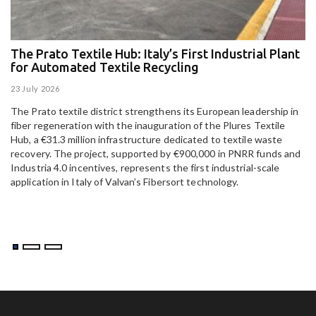
The Prato Textile Hub: Italy’s First Industrial Plant
E
for Automated Textile Recycling
U
23 July 2026
15
The Prato textile district strengthens its European leadership in
Pa
fiber regeneration with the inauguration of the Plures Textile
al
Hub, a €31.3 million infrastructure dedicated to textile waste
to
recovery. The project, supported by €900,000 in PNRR funds and
Industria 4.0 incentives, represents the first industrial-scale
application in Italy of Valvan’s Fibersort technology.