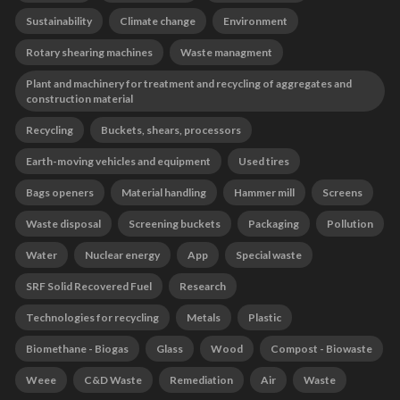
Sustainability
Climate change
Environment
Rotary shearing machines
Waste managment
Plant and machinery for treatment and recycling of aggregates and
construction material
Recycling
Buckets, shears, processors
Earth-moving vehicles and equipment
Used tires
Bags openers
Material handling
Hammer mill
Screens
Waste disposal
Screening buckets
Packaging
Pollution
Water
Nuclear energy
App
Special waste
SRF Solid Recovered Fuel
Research
Technologies for recycling
Metals
Plastic
Biomethane - Biogas
Glass
Wood
Compost - Biowaste
Weee
C&D Waste
Remediation
Air
Waste