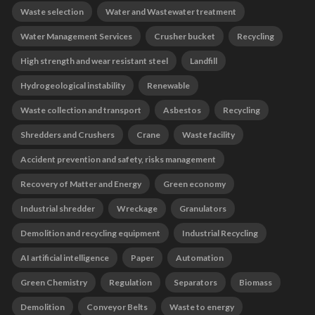
Waste selection
Water and Wastewater treatment
Water Management Services
Crusher bucket
Recycling
High strength and wear resistant steel
Landfill
Hydrogeological instability
Renewable
Waste collection and transport
Asbestos
Recycling
Shredders and Crushers
Crane
Waste facility
Accident prevention and safety, risks management
Recovery of Matter and Energy
Green economy
Industrial shredder
Wreckage
Granulators
Demolition and recycling equipment
Industrial Recycling
AI artificial intelligence
Paper
Automation
Green Chemistry
Regulation
Separators
Biomass
Demolition
Conveyor Belts
Waste to energy