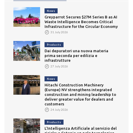
News
Greyparrot Secures $27M Series B as AI
Waste Intelligence Becomes Critical
Infrastructure for the Circular Economy
31 July 2026
Products
Dai depuratori una nuova materia
prima seconda per edilizia e
infrastrutture
27 July 2026
News
Hitachi Construction Machinery
(Europe) NV strengthens integrated
construction and mining leadership to
deliver greater value for dealers and
customers
24 July 2026
Products
L’Intelligenza Artificiale al servizio del