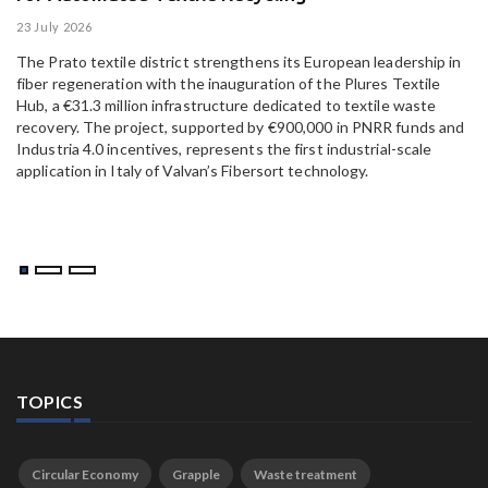
23 July 2026
15
The Prato textile district strengthens its European leadership in
Pa
fiber regeneration with the inauguration of the Plures Textile
al
Hub, a €31.3 million infrastructure dedicated to textile waste
to
recovery. The project, supported by €900,000 in PNRR funds and
Industria 4.0 incentives, represents the first industrial-scale
application in Italy of Valvan’s Fibersort technology.
TOPICS
Circular Economy
Grapple
Waste treatment