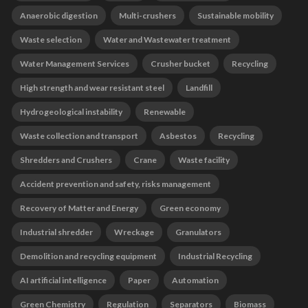
Anaerobic digestion
Multi-crushers
Sustainable mobility
Waste selection
Water and Wastewater treatment
Water Management Services
Crusher bucket
Recycling
High strength and wear resistant steel
Landfill
Hydrogeological instability
Renewable
Waste collection and transport
Asbestos
Recycling
Shredders and Crushers
Crane
Waste facility
Accident prevention and safety, risks management
Recovery of Matter and Energy
Green economy
Industrial shredder
Wreckage
Granulators
Demolition and recycling equipment
Industrial Recycling
AI artificial intelligence
Paper
Automation
Green Chemistry
Regulation
Separators
Biomass