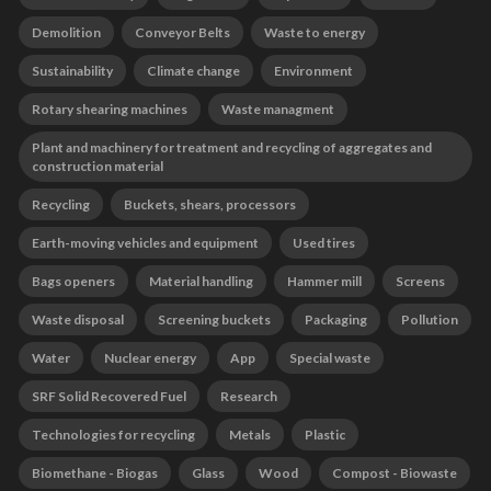
Demolition
Conveyor Belts
Waste to energy
Sustainability
Climate change
Environment
Rotary shearing machines
Waste managment
Plant and machinery for treatment and recycling of aggregates and
construction material
Recycling
Buckets, shears, processors
Earth-moving vehicles and equipment
Used tires
Bags openers
Material handling
Hammer mill
Screens
Waste disposal
Screening buckets
Packaging
Pollution
Water
Nuclear energy
App
Special waste
SRF Solid Recovered Fuel
Research
Technologies for recycling
Metals
Plastic
Biomethane - Biogas
Glass
Wood
Compost - Biowaste