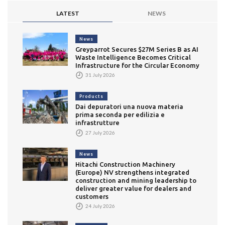
LATEST
NEWS
News
Greyparrot Secures $27M Series B as AI
Waste Intelligence Becomes Critical
Infrastructure for the Circular Economy
31 July 2026
Products
Dai depuratori una nuova materia
prima seconda per edilizia e
infrastrutture
27 July 2026
News
Hitachi Construction Machinery
(Europe) NV strengthens integrated
construction and mining leadership to
deliver greater value for dealers and
customers
24 July 2026