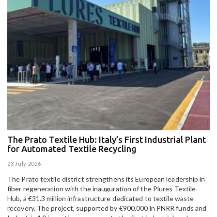
The Prato Textile Hub: Italy’s First Industrial Plant
E
for Automated Textile Recycling
U
23 July 2026
15
The Prato textile district strengthens its European leadership in
Pa
fiber regeneration with the inauguration of the Plures Textile
al
Hub, a €31.3 million infrastructure dedicated to textile waste
to
recovery. The project, supported by €900,000 in PNRR funds and