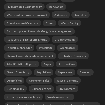
Hydrogeological instability
Renewable
Waste collection and transport
Asbestos
Recycling
Shredders and Crushers
Crane
Waste facility
Accident prevention and safety, risks management
Recovery of Matter and Energy
Green economy
Industrial shredder
Wreckage
Granulators
Demolition and recycling equipment
Industrial Recycling
AI artificial intelligence
Paper
Automation
Green Chemistry
Regulation
Separators
Biomass
Demolition
Conveyor Belts
Waste to energy
Sustainability
Climate change
Environment
Rotary shearing machines
Waste managment