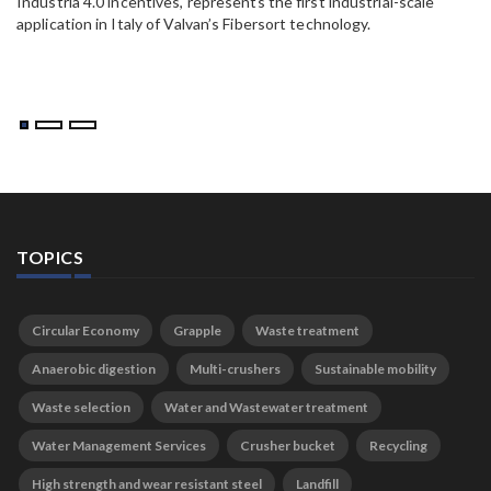
Industria 4.0 incentives, represents the first industrial-scale
application in Italy of Valvan’s Fibersort technology.
TOPICS
Circular Economy
Grapple
Waste treatment
Anaerobic digestion
Multi-crushers
Sustainable mobility
Waste selection
Water and Wastewater treatment
Water Management Services
Crusher bucket
Recycling
High strength and wear resistant steel
Landfill