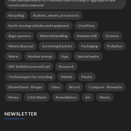
Plant and machinery for treatment and recycling of aggregates and
construction material
Recycling
Buckets, shears, processors
Earth-moving vehicles and equipment
Used tires
Bags openers
Material handling
Hammer mill
Screens
Waste disposal
Screening buckets
Packaging
Pollution
Water
Nuclear energy
App
Special waste
SRF Solid Recovered Fuel
Research
Technologies for recycling
Metals
Plastic
Biomethane - Biogas
Glass
Wood
Compost - Biowaste
Weee
C&D Waste
Remediation
Air
Waste
NEWSLETTER