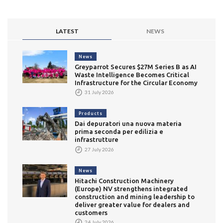
LATEST
NEWS
News
Greyparrot Secures $27M Series B as AI
Waste Intelligence Becomes Critical
Infrastructure for the Circular Economy
31 July 2026
Products
Dai depuratori una nuova materia
prima seconda per edilizia e
infrastrutture
27 July 2026
News
Hitachi Construction Machinery
(Europe) NV strengthens integrated
construction and mining leadership to
deliver greater value for dealers and
customers
24 July 2026