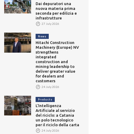
Dai depuratori una
nuova materia prima
seconda per edilizia e
infrastrutture
27 July 2026
News
Hitachi Construction
Machinery (Europe) NV
strengthens
integrated
construction and
mining leadership to
deliver greater value
for dealers and
customers
24 July 2026
Products
L’Intelligenza
Artificiale al servizio
del riciclo: a Catania
un polo tecnologico
per il riciclo della carta
24 July 2026