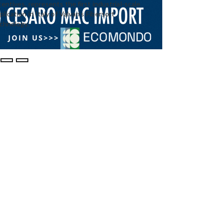
centives, represents the first industrial-scale
plication in Italy of Valvan’s Fibersort
chnology.