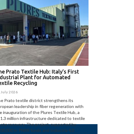
e Prato Textile Hub: Italy’s First
EGA and Panizzolo
ndustrial Plant for Automated
for the UAE’s larg
extile Recycling
recycling plant
 July 2026
15 July 2026
e Prato textile district strengthens its
Panizzolo Recycling Sy
ropean leadership in fiber regeneration with
UAE’s
largest aluminium
e inauguration of the Plures Textile Hub, a
Emirates Global Alumin
1.3 million infrastructure dedicated to textile
up to 185,000 tonnes of
ste recovery. The project, supported by
00,000 in PNRR funds and Industria 4.0