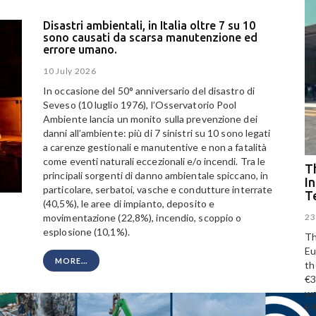
Disastri ambientali, in Italia oltre 7 su 10
sono causati da scarsa manutenzione ed
errore umano.
10 July 2026
In occasione del 50° anniversario del disastro di
Seveso (10 luglio 1976), l’Osservatorio Pool
Ambiente lancia un monito sulla prevenzione dei
danni all’ambiente: più di 7 sinistri su 10 sono legati
a carenze gestionali e manutentive e non a fatalità
come eventi naturali eccezionali e/o incendi. Tra le
Th
principali sorgenti di danno ambientale spiccano, in
I
particolare, serbatoi, vasche e condutture interrate
T
(40,5%), le aree di impianto, deposito e
23
movimentazione (22,8%), incendio, scoppio o
esplosione (10,1%).
Th
Eu
MORE...
th
€3
wa
€9