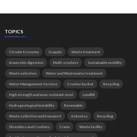
TOPICS
Circular Economy
Grapple
Waste treatment
Anaerobic digestion
Multi-crushers
Sustainable mobility
Waste selection
Water and Wastewater treatment
Water Management Services
Crusher bucket
Recycling
High strength and wear resistant steel
Landfill
Hydrogeological instability
Renewable
Waste collection and transport
Asbestos
Recycling
Shredders and Crushers
Crane
Waste facility