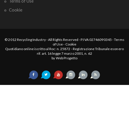
Terms of Use
Cookie
© 2012
Recycling Industry
-
All Rights Reserved
- P.IVA 02746090345 -
Terms
of Use
-
Cookie
Quotidiano online iscritto al Roc: n. 25872 - Registrazione Tribunale esonero
rif. art. 16 legge 7 marzo 2001, n. 62
by
Web Progetto