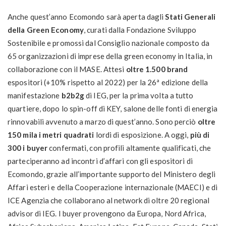
Anche quest’anno Ecomondo sarà aperta dagli
Stati Generali
della Green Economy
, curati dalla Fondazione Sviluppo
Sostenibile e promossi dal Consiglio nazionale composto da
65 organizzazioni di imprese della green economy in Italia, in
collaborazione con il MASE. Attesi
oltre 1.500 brand
espositori (+10% rispetto al 2022) per la 26ª edizione della
manifestazione
b2b2g
di IEG, per la prima volta a tutto
quartiere, dopo lo spin-off di KEY, salone delle fonti di energia
rinnovabili avvenuto a marzo di quest’anno. Sono perciò
oltre
150 mila i metri quadrati
lordi di esposizione. A oggi,
più di
300 i buyer
confermati, con profili altamente qualificati, che
parteciperanno ad incontri d’affari con gli espositori di
Ecomondo, grazie all’importante supporto del Ministero degli
Affari esteri e della Cooperazione internazionale (MAECI) e di
ICE Agenzia che collaborano al network di oltre 20 regional
advisor di IEG. I buyer provengono da Europa, Nord Africa,