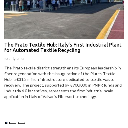
The Prato Textile Hub: Italy’s First Industrial Plant
E
for Automated Textile Recycling
U
23 July 2026
15
The Prato textile district strengthens its European leadership in
Pa
fiber regeneration with the inauguration of the Plures Textile
al
Hub, a €31.3 million infrastructure dedicated to textile waste
to
recovery. The project, supported by €900,000 in PNRR funds and
Industria 4.0 incentives, represents the first industrial-scale
application in Italy of Valvan’s Fibersort technology.