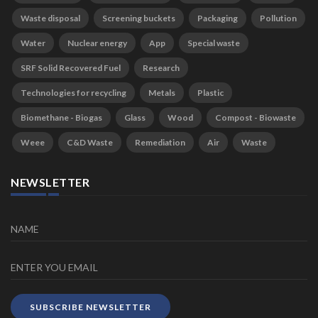
Waste disposal
Screening buckets
Packaging
Pollution
Water
Nuclear energy
App
Special waste
SRF Solid Recovered Fuel
Research
Technologies for recycling
Metals
Plastic
Biomethane - Biogas
Glass
Wood
Compost - Biowaste
Weee
C&D Waste
Remediation
Air
Waste
NEWSLETTER
SUBSCRIBE NEWSLETTER