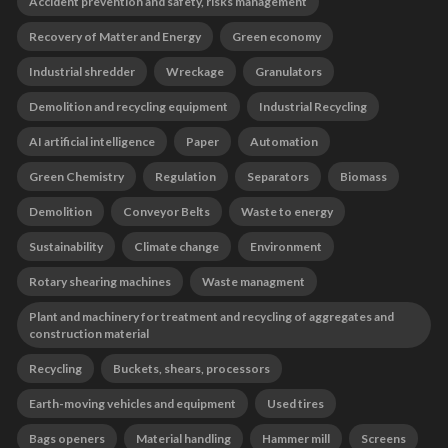
Accident prevention and safety, risks management
Recovery of Matter and Energy
Green economy
Industrial shredder
Wreckage
Granulators
Demolition and recycling equipment
Industrial Recycling
AI artificial intelligence
Paper
Automation
Green Chemistry
Regulation
Separators
Biomass
Demolition
Conveyor Belts
Waste to energy
Sustainability
Climate change
Environment
Rotary shearing machines
Waste managment
Plant and machinery for treatment and recycling of aggregates and
construction material
Recycling
Buckets, shears, processors
Earth-moving vehicles and equipment
Used tires
Bags openers
Material handling
Hammer mill
Screens