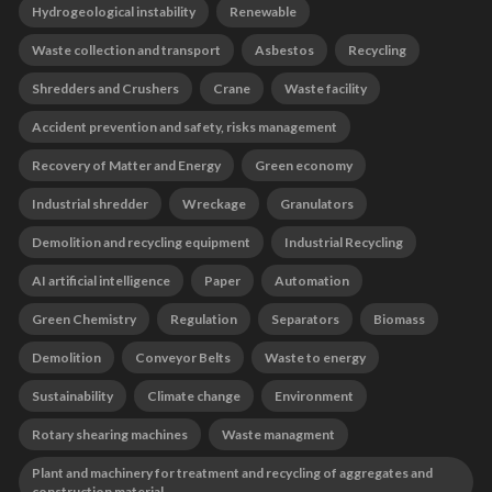
Hydrogeological instability
Renewable
Waste collection and transport
Asbestos
Recycling
Shredders and Crushers
Crane
Waste facility
Accident prevention and safety, risks management
Recovery of Matter and Energy
Green economy
Industrial shredder
Wreckage
Granulators
Demolition and recycling equipment
Industrial Recycling
AI artificial intelligence
Paper
Automation
Green Chemistry
Regulation
Separators
Biomass
Demolition
Conveyor Belts
Waste to energy
Sustainability
Climate change
Environment
Rotary shearing machines
Waste managment
Plant and machinery for treatment and recycling of aggregates and
construction material