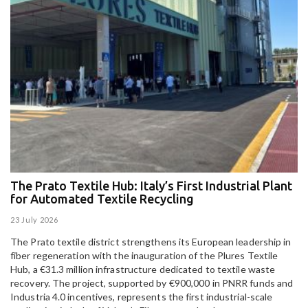
The Prato Textile Hub: Italy’s First Industrial Plant
E
for Automated Textile Recycling
U
23 July 2026
15
The Prato textile district strengthens its European leadership in
Pa
fiber regeneration with the inauguration of the Plures Textile
al
Hub, a €31.3 million infrastructure dedicated to textile waste
to
recovery. The project, supported by €900,000 in PNRR funds and
Industria 4.0 incentives, represents the first industrial-scale