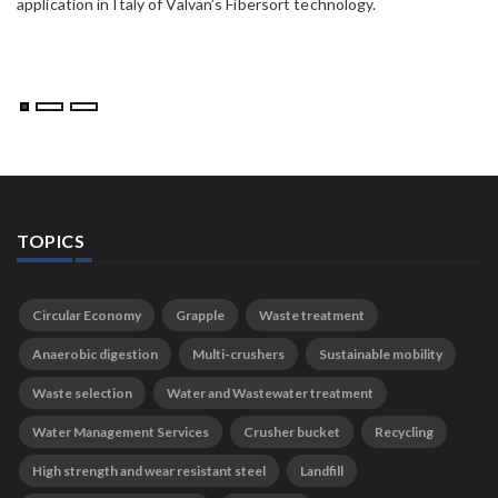
application in Italy of Valvan’s Fibersort technology.
TOPICS
Circular Economy
Grapple
Waste treatment
Anaerobic digestion
Multi-crushers
Sustainable mobility
Waste selection
Water and Wastewater treatment
Water Management Services
Crusher bucket
Recycling
High strength and wear resistant steel
Landfill