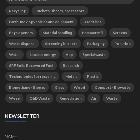
Recycling
Buckets, shears, processors
Earth-moving vehicles and equipment
Used tires
Bags openers
Material handling
Hammer mill
Screens
Waste disposal
Screening buckets
Packaging
Pollution
Water
Nuclear energy
App
Special waste
SRF Solid Recovered Fuel
Research
Technologies for recycling
Metals
Plastic
Biomethane - Biogas
Glass
Wood
Compost - Biowaste
Weee
C&D Waste
Remediation
Air
Waste
NEWSLETTER