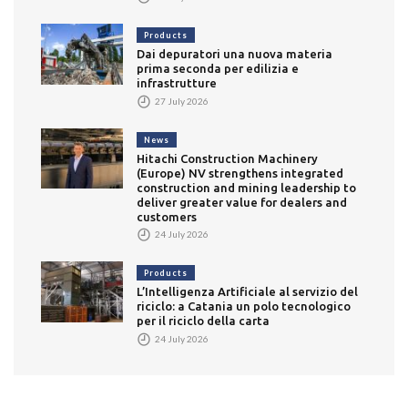
Products
Dai depuratori una nuova materia
prima seconda per edilizia e
infrastrutture
27 July 2026
News
Hitachi Construction Machinery
(Europe) NV strengthens integrated
construction and mining leadership to
deliver greater value for dealers and
customers
24 July 2026
Products
L’Intelligenza Artificiale al servizio del
riciclo: a Catania un polo tecnologico
per il riciclo della carta
24 July 2026