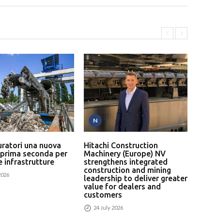
N
P
uratori una nuova
Hitachi Construction
L’In
 prima seconda per
Machinery (Europe) NV
serv
 e infrastrutture
strengthens integrated
un p
construction and mining
rici
2026
leadership to deliver greater
24
value for dealers and
customers
24 July 2026