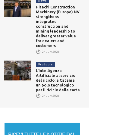
News
Hitachi Construction
Machinery (Europe) NV
strengthens
integrated
construction and
mining leadership to
deliver greater value
for dealers and
customers
24 July 2026
Products
L’Intelligenza
Artificiale al servizio
del riciclo: a Catania
un polo tecnologico
per il riciclo della carta
24 July 2026