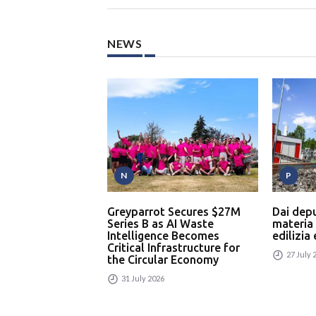
NEWS
N
P
Greyparrot Secures $27M
Dai dep
Series B as AI Waste
materia
Intelligence Becomes
edilizia
Critical Infrastructure for
27 July 
the Circular Economy
31 July 2026