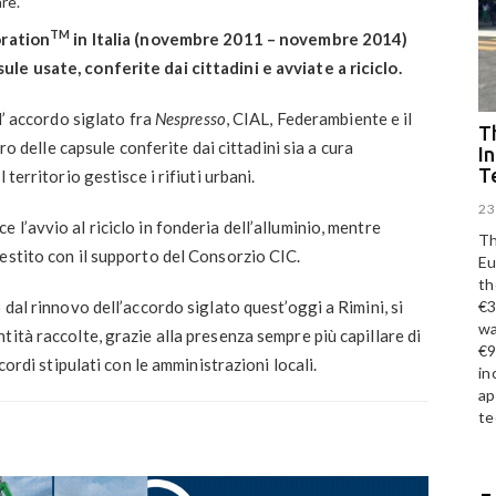
re.
TM
ration
in Italia (novembre 2011 – novembre 2014)
le usate, conferite dai cittadini e avviate a riciclo.
l’ accordo siglato fra
Nespresso
, CIAL, Federambiente e il
Th
iro delle capsule conferite dai cittadini sia a cura
I
T
territorio gestisce i rifiuti urbani.
23
l’avvio al riciclo in fonderia dell’alluminio, mentre
Th
estito con il supporto del Consorzio CIC.
Eu
th
€3
 dal rinnovo dell’accordo siglato quest’oggi a Rimini, si
wa
ità raccolte, grazie alla presenza sempre più capillare di
€9
cordi stipulati con le amministrazioni locali.
in
ap
te