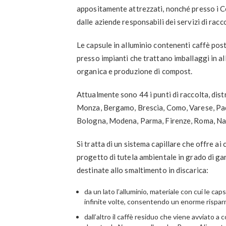
appositamente attrezzati, nonché presso i Cen
dalle aziende responsabili dei servizi di racc
Le capsule in alluminio contenenti caffè p
presso impianti che trattano imballaggi in a
organica e produzione di compost.
Attualmente sono 44 i punti di raccolta, dist
Monza, Bergamo, Brescia, Como, Varese, Pad
Bologna, Modena, Parma, Firenze, Roma, Napo
Si tratta di un sistema capillare che offre ai 
progetto di tutela ambientale in grado di gar
destinate allo smaltimento in discarica:
da un lato l’alluminio, materiale con cui le ca
infinite volte, consentendo un enorme risparm
dall’altro il caffè residuo che viene avviato a 