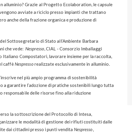
in alluminio? Grazie al Progetto Ecolaboration, le capsule
vengono avviate a riciclo presso impianti che trattano
ero anche della frazione organica e produzione di
 del Sottosegretario di Stato all’Ambiente Barbara
anni che vede:
Nespresso
, CIAL - Consorzio Imballaggi
o Italiano Compostatori, lavorare insieme per la raccolta,
del caffè
Nespresso
realizzate esclusivamente in alluminio.
s’inscrive nel più ampio programma di sostenibilità
to a garantire l’adozione di pratiche sostenibili lungo tutta
o responsabile delle risorse fino alla riduzione
erso la sottoscrizione del Protocollo di Intesa,
anizzare le modalità di gestione dei rifiuti costituiti dalle
te dai cittadini presso i punti vendita
Nespresso
,