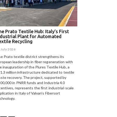
e Prato Textile Hub: Italy’s First
EGA and Panizzolo
ndustrial Plant for Automated
for the UAE’s larg
extile Recycling
recycling plant
 July 2026
15 July 2026
e Prato textile district strengthens its
Panizzolo Recycling Sy
ropean leadership in fiber regeneration with
UAE’s
largest aluminium
e inauguration of the Plures Textile Hub, a
Emirates Global Alumin
1.3 million infrastructure dedicated to textile
up to 185,000 tonnes of
ste recovery. The project, supported by
00,000 in PNRR funds and Industria 4.0
centives, represents the first industrial-scale
plication in Italy of Valvan’s Fibersort
chnology.