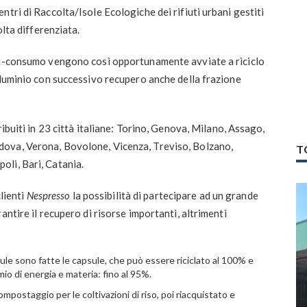
tri di Raccolta/Isole Ecologiche dei rifiuti urbani gestiti
olta differenziata.
ost-consumo vengono così opportunamente avviate a riciclo
lluminio con successivo recupero anche della frazione
ribuiti in 23 città italiane: Torino, Genova, Milano, Assago,
ova, Verona, Bovolone, Vicenza, Treviso, Bolzano,
T
li, Bari, Catania.
clienti
Nespresso
la possibilità di partecipare ad un grande
antire il recupero di risorse importanti, altrimenti
psule sono fatte le capsule, che può essere riciclato al 100% e
io di energia e materia: fino al 95%.
compostaggio per le coltivazioni di riso, poi riacquistato e