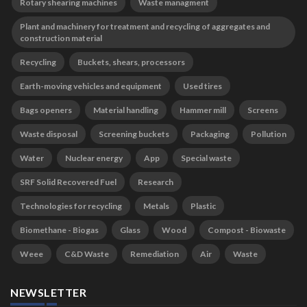
Rotary shearing machines
Waste managment
Plant and machinery for treatment and recycling of aggregates and
construction material
Recycling
Buckets, shears, processors
Earth-moving vehicles and equipment
Used tires
Bags openers
Material handling
Hammer mill
Screens
Waste disposal
Screening buckets
Packaging
Pollution
Water
Nuclear energy
App
Special waste
SRF Solid Recovered Fuel
Research
Technologies for recycling
Metals
Plastic
Biomethane - Biogas
Glass
Wood
Compost - Biowaste
Weee
C&D Waste
Remediation
Air
Waste
NEWSLETTER