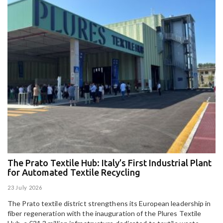
The Prato Textile Hub: Italy’s First Industrial Plant
E
for Automated Textile Recycling
U
23 July 2026
15
The Prato textile district strengthens its European leadership in
Pa
fiber regeneration with the inauguration of the Plures Textile
al