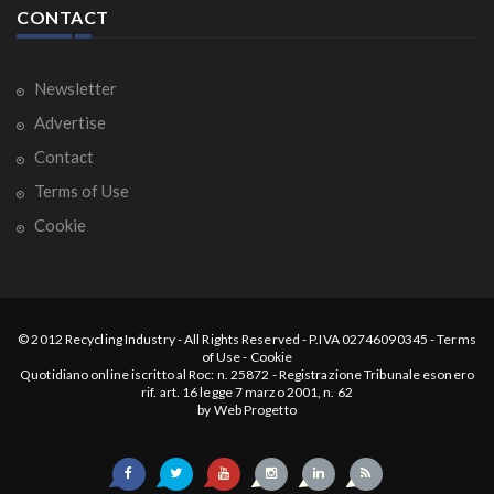
CONTACT
Newsletter
Advertise
Contact
Terms of Use
Cookie
© 2012
Recycling Industry
-
All Rights Reserved
- P.IVA 02746090345 -
Terms
of Use
-
Cookie
Quotidiano online iscritto al Roc: n. 25872 - Registrazione Tribunale esonero
rif. art. 16 legge 7 marzo 2001, n. 62
by
Web Progetto