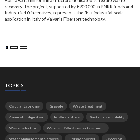
Hub, a €31.3 million infrastructure dedicated to textile waste
to
recovery. The project, supported by €900,000 in PNRR funds and
Industria 4.0 incentives, represents the first industrial-scale
application in Italy of Valvan’s Fibersort technology.
TOPICS
Circular Economy
Grapple
Waste treatment
Anaerobic digestion
Multi-crushers
Sustainable mobility
Waste selection
Water and Wastewater treatment
Water Management Services
Crusher bucket
Recycling