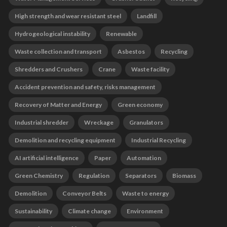
High strength and wear resistant steel
Landfill
Hydrogeological instability
Renewable
Waste collection and transport
Asbestos
Recycling
Shredders and Crushers
Crane
Waste facility
Accident prevention and safety, risks management
Recovery of Matter and Energy
Green economy
Industrial shredder
Wreckage
Granulators
Demolition and recycling equipment
Industrial Recycling
AI artificial intelligence
Paper
Automation
Green Chemistry
Regulation
Separators
Biomass
Demolition
Conveyor Belts
Waste to energy
Sustainability
Climate change
Environment