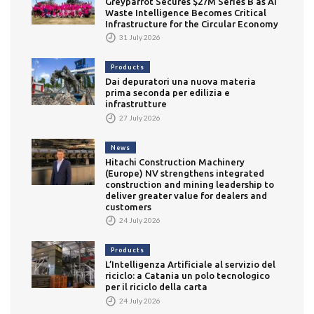
Greyparrot Secures $27M Series B as AI
Waste Intelligence Becomes Critical
Infrastructure for the Circular Economy
31 July 2026
Products
Dai depuratori una nuova materia
prima seconda per edilizia e
infrastrutture
27 July 2026
News
Hitachi Construction Machinery
(Europe) NV strengthens integrated
construction and mining leadership to
deliver greater value for dealers and
customers
24 July 2026
Products
L’Intelligenza Artificiale al servizio del
riciclo: a Catania un polo tecnologico
per il riciclo della carta
24 July 2026