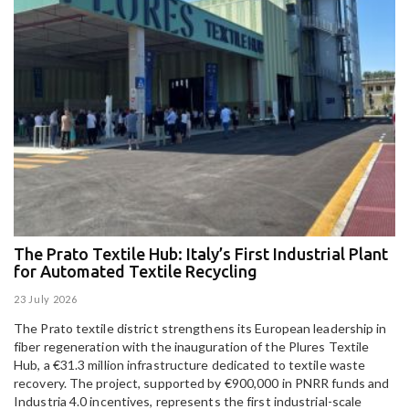
The Prato Textile Hub: Italy’s First Industrial Plant
E
for Automated Textile Recycling
U
23 July 2026
15
The Prato textile district strengthens its European leadership in
Pa
fiber regeneration with the inauguration of the Plures Textile
al
Hub, a €31.3 million infrastructure dedicated to textile waste
to
recovery. The project, supported by €900,000 in PNRR funds and
Industria 4.0 incentives, represents the first industrial-scale