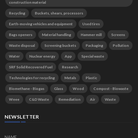
construction material
Recycling
Buckets, shears, processors
Earth-moving vehicles and equipment
Used tires
Bags openers
Material handling
Hammer mill
Screens
Waste disposal
Screening buckets
Packaging
Pollution
Water
Nuclear energy
App
Special waste
SRF Solid Recovered Fuel
Research
Technologies for recycling
Metals
Plastic
Biomethane - Biogas
Glass
Wood
Compost - Biowaste
Weee
C&D Waste
Remediation
Air
Waste
NEWSLETTER