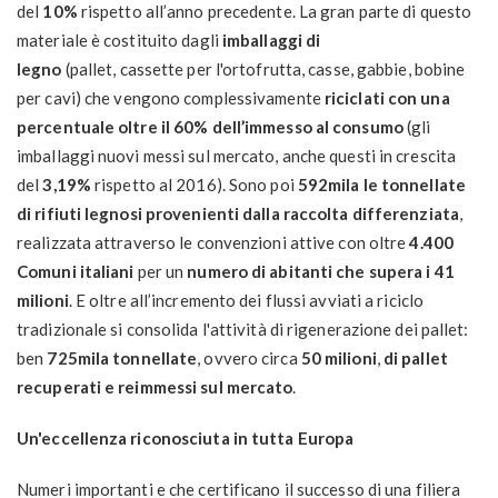
del
10%
rispetto all’anno precedente. La gran parte di questo
materiale è costituito dagli
imballaggi di
legno
(
pallet
,
cassette per l'ortofrutta
,
casse, gabbie
,
bobine
per cavi
) che vengono complessivamente
riciclati con una
percentuale oltre il 60% dell’immesso al consumo
(gli
imballaggi nuovi messi sul mercato, anche questi in crescita
del
3,19%
rispetto al 2016). Sono poi
592mila le tonnellate
di rifiuti legnosi provenienti dalla raccolta differenziata
,
realizzata attraverso le convenzioni attive con oltre
4.400
Comuni italiani
per un
numero di abitanti che supera i 41
milioni
. E oltre all’incremento dei flussi avviati a riciclo
tradizionale si consolida l'attività di rigenerazione dei pallet:
ben
725mila tonnellate
, ovvero circa
50 milioni
,
di pallet
recuperati e reimmessi sul mercato
.
Un'eccellenza riconosciuta in tutta Europa
Numeri importanti e che certificano il successo di una filiera