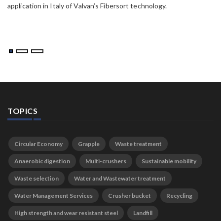
application in Italy of Valvan’s Fibersort technology.
TOPICS
Circular Economy
Grapple
Waste treatment
Anaerobic digestion
Multi-crushers
Sustainable mobility
Waste selection
Water and Wastewater treatment
Water Management Services
Crusher bucket
Recycling
High strength and wear resistant steel
Landfill