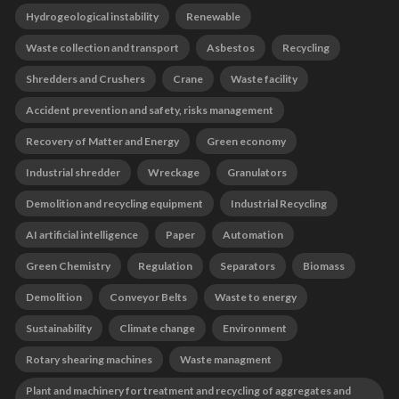
Hydrogeological instability
Renewable
Waste collection and transport
Asbestos
Recycling
Shredders and Crushers
Crane
Waste facility
Accident prevention and safety, risks management
Recovery of Matter and Energy
Green economy
Industrial shredder
Wreckage
Granulators
Demolition and recycling equipment
Industrial Recycling
AI artificial intelligence
Paper
Automation
Green Chemistry
Regulation
Separators
Biomass
Demolition
Conveyor Belts
Waste to energy
Sustainability
Climate change
Environment
Rotary shearing machines
Waste managment
Plant and machinery for treatment and recycling of aggregates and