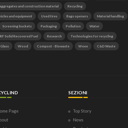
 aggregates and construction material
Recycling
hicles and equipment
Used tires
Bags openers
Material handling
Screening buckets
Packaging
Pollution
Water
RF Solid Recovered Fuel
Research
Technologies for recycling
Glass
Wood
Compost - Biowaste
Weee
C&D Waste
CYCLIND
SEZIONI
ome Page
Top Story
bout
News