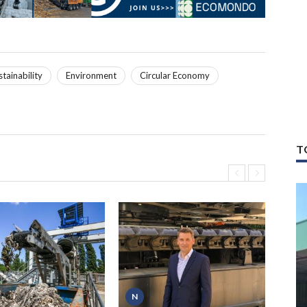
stainability
Environment
Circular Economy
T
N
P