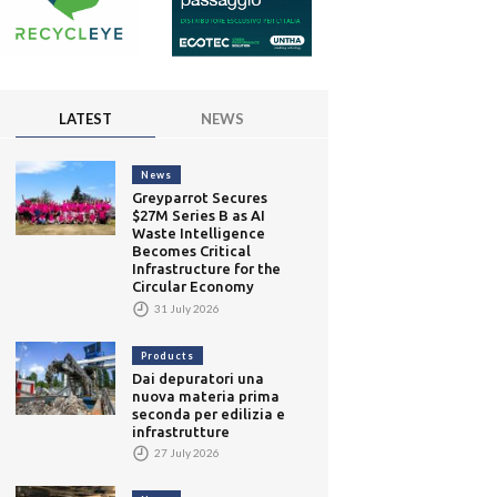
LATEST
NEWS
News
Greyparrot Secures
$27M Series B as AI
Waste Intelligence
Becomes Critical
Infrastructure for the
Circular Economy
31 July 2026
Products
Dai depuratori una
nuova materia prima
seconda per edilizia e
infrastrutture
27 July 2026