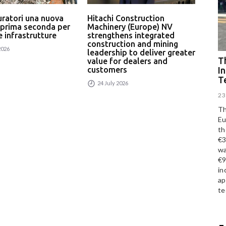
uratori una nuova
Hitachi Construction
L’In
 prima seconda per
Machinery (Europe) NV
serv
 e infrastrutture
strengthens integrated
un p
construction and mining
rici
2026
leadership to deliver greater
24
Th
value for dealers and
I
customers
T
24 July 2026
23
Th
Eu
th
€3
wa
€9
in
ap
te