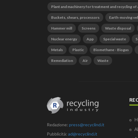
Plant and machinery for treatment and recycling of
Buckets, shears, processors
Earth-moving ve
Hammer mill
Screens
Waste disposal
Nuclear energy
App
Special waste
S
Metals
Plastic
Biomethane - Biogas
Remediation
Air
Waste
RE
H
Redazione:
press@recyclind.it
A
Pubblicità:
ad@recyclind.it