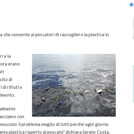
 che consente ai pescatori di raccogliere la plastica in
rra la
inora erano
ti
cito di
 di rifiuti e
timento.
nalmente
 facciamo con
 conoscono il problema meglio di tutti perché ogni giorno
anta plastica rispetto al pescato” dichiara Sergio Costa,