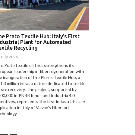
T
telligenza Artificiale al
S
izio del riciclo: a Catania
r
The Prato Textile Hub:
olo tecnologico per il
k
Italy’s First Industrial Plant
clo della carta
a
for Automated Textile
 July 2026
e Prato Textile Hub: Italy’s First
EGA and Panizzolo
Recycling
ndustrial Plant for Automated
for the UAE’s larg
23 July 2026
extile Recycling
recycling plant
 July 2026
15 July 2026
e Prato textile district strengthens its
Panizzolo Recycling Sy
ropean leadership in fiber regeneration with
UAE’s
largest aluminium
e inauguration of the Plures Textile Hub, a
Emirates Global Alumin
1.3 million infrastructure dedicated to textile
up to 185,000 tonnes of
ste recovery. The project, supported by
00,000 in PNRR funds and Industria 4.0
centives, represents the first industrial-scale
plication in Italy of Valvan’s Fibersort
chnology.