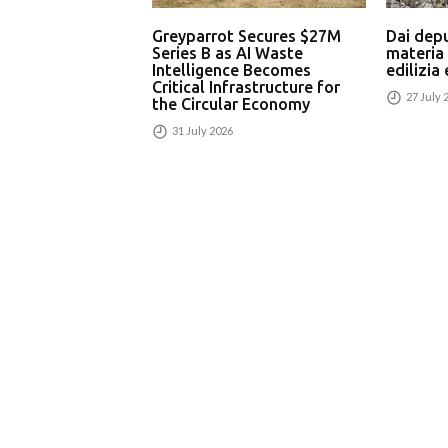
Greyparrot Secures $27M
Dai dep
Series B as AI Waste
materia
Intelligence Becomes
edilizia
Critical Infrastructure for
27 July 
the Circular Economy
31 July 2026