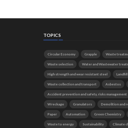
TOPICS
Circular Economy
Grapple
Waste treatm
Waste selection
Water and Wastewater trea
High strength and wear resistant steel
Landfill
Waste collection and transport
Asbestos
Accident prevention and safety, risks management
Wreckage
Granulators
Demolition and r
Paper
Automation
Green Chemistry
Waste to energy
Sustainability
Climate 