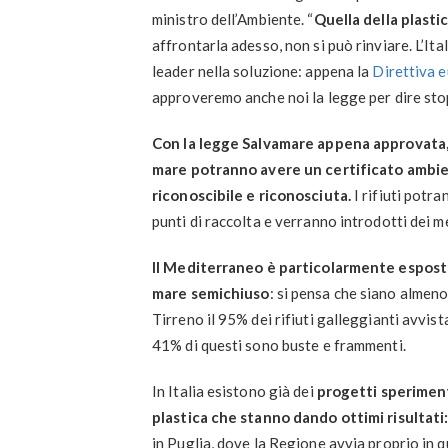
ministro dell’Ambiente. “
Quella della plasti
affrontarla adesso, non si può rinviare. L’Ita
leader nella soluzione: appena la
Direttiva e
approveremo anche noi la legge per dire sto
Con la legge Salvamare appena approvata, 
mare potranno avere un certificato ambien
riconoscibile e riconosciuta.
I rifiuti potra
punti di raccolta e verranno introdotti dei m
Il Mediterraneo è particolarmente esposto 
mare semichiuso
: si pensa che siano almeno
Tirreno il 95% dei rifiuti galleggianti avvista
41% di questi sono buste e frammenti.
In Italia esistono già dei
progetti sperimenta
plastica che stanno dando ottimi risultati
in Puglia, dove la Regione avvia proprio in q