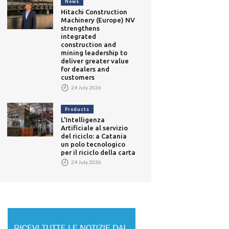
News
Hitachi Construction
Machinery (Europe) NV
strengthens
integrated
construction and
mining leadership to
deliver greater value
for dealers and
customers
24 July 2026
Products
L’Intelligenza
Artificiale al servizio
del riciclo: a Catania
un polo tecnologico
per il riciclo della carta
24 July 2026