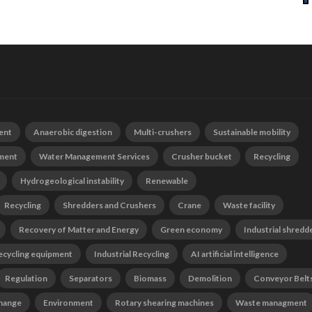
ent
Anaerobic digestion
Multi-crushers
Sustainable mobility
tment
Water Management Services
Crusher bucket
Recycling
Hydrogeological instability
Renewable
Recycling
Shredders and Crushers
Crane
Waste facility
Recovery of Matter and Energy
Green economy
Industrial shredd
ecycling equipment
Industrial Recycling
AI artificial intelligence
Regulation
Separators
Biomass
Demolition
Conveyor Belt
change
Environment
Rotary shearing machines
Waste managment