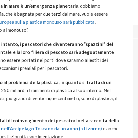
ca in mare è un’emergenza planetari
a, dobbiamo
lia, che è bagnata per due terzi dal mare, vuole essere
uropea sulla plastica monouso sarà pubblicata
,
p al monouso”.
intanto, i pescatori che diventeranno “spazzini” del
tale e la loro filiera di pescato sarà adeguatamente
nno essere portati nei porti dove saranno allestiti dei
eccanismi premiali per i pescatori.
al problema della plastica, in quanto si tratta di un
 250 miliardi i frammenti di plastica al suo interno. Nel
ti, più grandi di venticinque centimetri, sono di plastica, il
li di coinvolgimento dei pescatori nella raccolta della
:
nell’Arcipelago Toscano da un anno (a Livorno)
e anche
uesti giorni la sperimentazione.