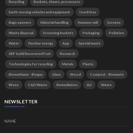
Recycling
Buckets, shears, processors
Earth-moving vehicles and equipment
Used tires
Bags openers
Material handling
Hammer mill
Screens
Waste disposal
Screening buckets
Packaging
Pollution
Water
Nuclear energy
App
Special waste
SRF Solid Recovered Fuel
Research
Technologies for recycling
Metals
Plastic
Biomethane - Biogas
Glass
Wood
Compost - Biowaste
Weee
C&D Waste
Remediation
Air
Waste
NEWSLETTER