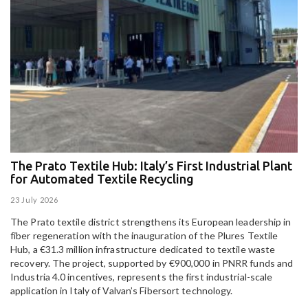
The Prato Textile Hub: Italy’s First Industrial Plant
E
for Automated Textile Recycling
U
23 July 2026
15
The Prato textile district strengthens its European leadership in
Pa
fiber regeneration with the inauguration of the Plures Textile
al
Hub, a €31.3 million infrastructure dedicated to textile waste
to
recovery. The project, supported by €900,000 in PNRR funds and
Industria 4.0 incentives, represents the first industrial-scale
application in Italy of Valvan’s Fibersort technology.