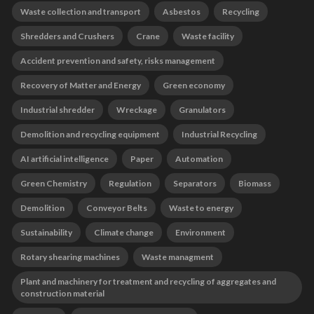
Waste collection and transport
Asbestos
Recycling
Shredders and Crushers
Crane
Waste facility
Accident prevention and safety, risks management
Recovery of Matter and Energy
Green economy
Industrial shredder
Wreckage
Granulators
Demolition and recycling equipment
Industrial Recycling
AI artificial intelligence
Paper
Automation
Green Chemistry
Regulation
Separators
Biomass
Demolition
Conveyor Belts
Waste to energy
Sustainability
Climate change
Environment
Rotary shearing machines
Waste managment
Plant and machinery for treatment and recycling of aggregates and
construction material