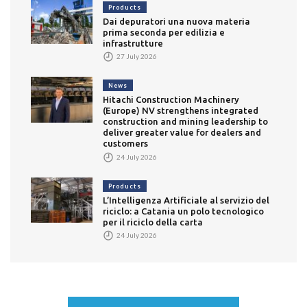
Products
Dai depuratori una nuova materia
prima seconda per edilizia e
infrastrutture
27 July 2026
News
Hitachi Construction Machinery
(Europe) NV strengthens integrated
construction and mining leadership to
deliver greater value for dealers and
customers
24 July 2026
Products
L’Intelligenza Artificiale al servizio del
riciclo: a Catania un polo tecnologico
per il riciclo della carta
24 July 2026