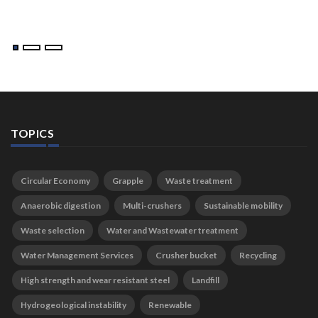
TOPICS
Circular Economy
Grapple
Waste treatment
Anaerobic digestion
Multi-crushers
Sustainable mobility
Waste selection
Water and Wastewater treatment
Water Management Services
Crusher bucket
Recycling
High strength and wear resistant steel
Landfill
Hydrogeological instability
Renewable