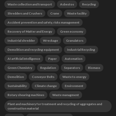
Waste collection and transport
Asbestos
Recycling
Shredders and Crushers
Crane
Waste facility
Accident prevention and safety, risks management
Recovery of Matter and Energy
Green economy
Industrial shredder
Wreckage
Granulators
Demolition and recycling equipment
Industrial Recycling
AI artificial intelligence
Paper
Automation
Green Chemistry
Regulation
Separators
Biomass
Demolition
Conveyor Belts
Waste to energy
Sustainability
Climate change
Environment
Rotary shearing machines
Waste managment
Plant and machinery for treatment and recycling of aggregates and
construction material