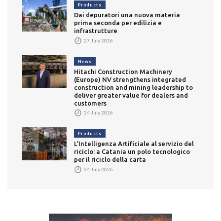
Products
Dai depuratori una nuova materia
prima seconda per edilizia e
infrastrutture
27 July 2026
News
Hitachi Construction Machinery
(Europe) NV strengthens integrated
construction and mining leadership to
deliver greater value for dealers and
customers
24 July 2026
Products
L’Intelligenza Artificiale al servizio del
riciclo: a Catania un polo tecnologico
per il riciclo della carta
24 July 2026