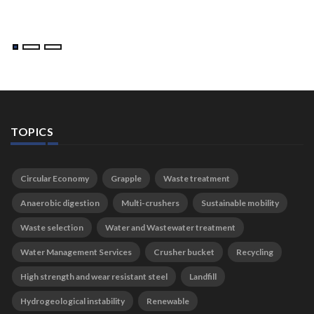
TOPICS
Circular Economy
Grapple
Waste treatment
Anaerobic digestion
Multi-crushers
Sustainable mobility
Waste selection
Water and Wastewater treatment
Water Management Services
Crusher bucket
Recycling
High strength and wear resistant steel
Landfill
Hydrogeological instability
Renewable