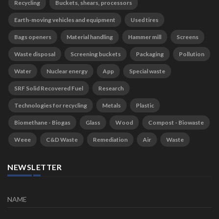
Recycling
Buckets, shears, processors
Earth-moving vehicles and equipment
Used tires
Bags openers
Material handling
Hammer mill
Screens
Waste disposal
Screening buckets
Packaging
Pollution
Water
Nuclear energy
App
Special waste
SRF Solid Recovered Fuel
Research
Technologies for recycling
Metals
Plastic
Biomethane - Biogas
Glass
Wood
Compost - Biowaste
Weee
C&D Waste
Remediation
Air
Waste
NEWSLETTER