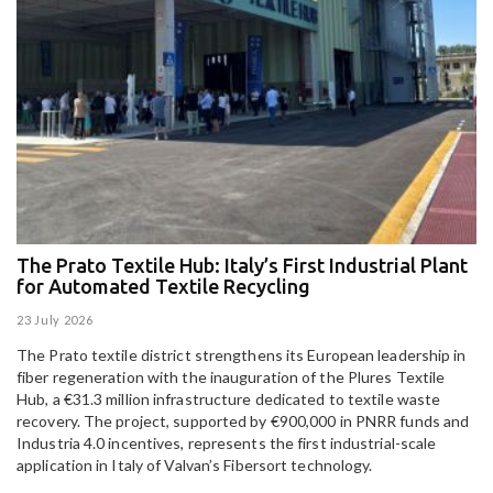
The Prato Textile Hub: Italy’s First Industrial Plant
E
for Automated Textile Recycling
U
23 July 2026
15
The Prato textile district strengthens its European leadership in
Pa
fiber regeneration with the inauguration of the Plures Textile
al
Hub, a €31.3 million infrastructure dedicated to textile waste
to
recovery. The project, supported by €900,000 in PNRR funds and
Industria 4.0 incentives, represents the first industrial-scale
application in Italy of Valvan’s Fibersort technology.