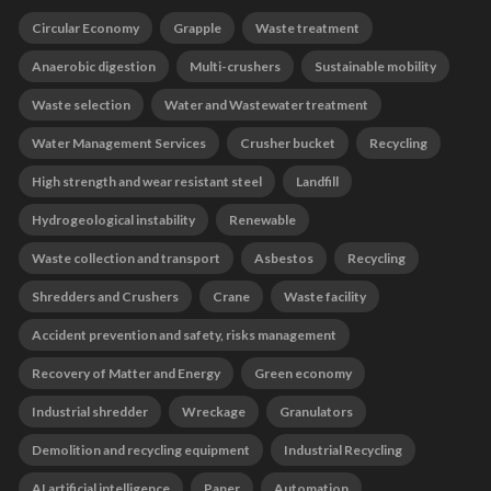
Circular Economy
Grapple
Waste treatment
Anaerobic digestion
Multi-crushers
Sustainable mobility
Waste selection
Water and Wastewater treatment
Water Management Services
Crusher bucket
Recycling
High strength and wear resistant steel
Landfill
Hydrogeological instability
Renewable
Waste collection and transport
Asbestos
Recycling
Shredders and Crushers
Crane
Waste facility
Accident prevention and safety, risks management
Recovery of Matter and Energy
Green economy
Industrial shredder
Wreckage
Granulators
Demolition and recycling equipment
Industrial Recycling
AI artificial intelligence
Paper
Automation