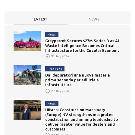
LATEST
NEWS
News
Greyparrot Secures $27M Series B as AI
Waste Intelligence Becomes Critical
Infrastructure for the Circular Economy
31 July 2026
Products
Dai depuratori una nuova materia
prima seconda per edilizia e
infrastrutture
27 July 2026
News
Hitachi Construction Machinery
(Europe) NV strengthens integrated
construction and mining leadership to
deliver greater value for dealers and
customers
24 July 2026