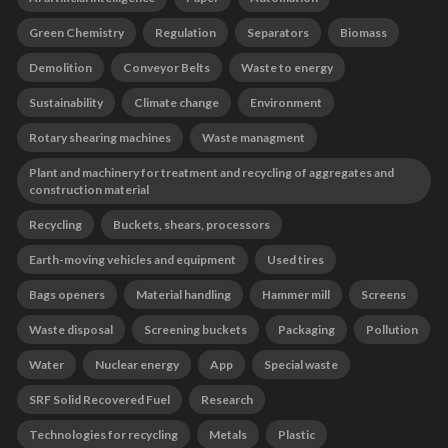
Green Chemistry
Regulation
Separators
Biomass
Demolition
Conveyor Belts
Waste to energy
Sustainability
Climate change
Environment
Rotary shearing machines
Waste managment
Plant and machinery for treatment and recycling of aggregates and
construction material
Recycling
Buckets, shears, processors
Earth-moving vehicles and equipment
Used tires
Bags openers
Material handling
Hammer mill
Screens
Waste disposal
Screening buckets
Packaging
Pollution
Water
Nuclear energy
App
Special waste
SRF Solid Recovered Fuel
Research
Technologies for recycling
Metals
Plastic