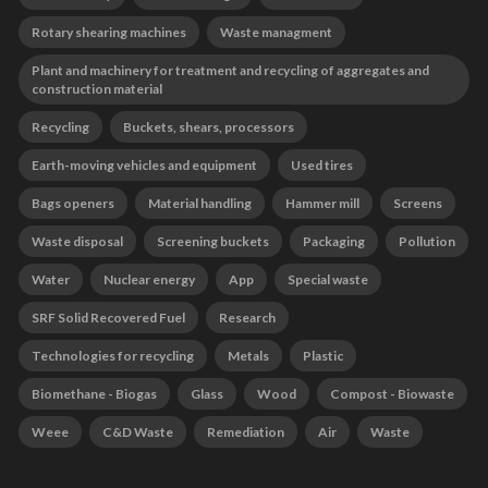
Rotary shearing machines
Waste managment
Plant and machinery for treatment and recycling of aggregates and
construction material
Recycling
Buckets, shears, processors
Earth-moving vehicles and equipment
Used tires
Bags openers
Material handling
Hammer mill
Screens
Waste disposal
Screening buckets
Packaging
Pollution
Water
Nuclear energy
App
Special waste
SRF Solid Recovered Fuel
Research
Technologies for recycling
Metals
Plastic
Biomethane - Biogas
Glass
Wood
Compost - Biowaste
Weee
C&D Waste
Remediation
Air
Waste