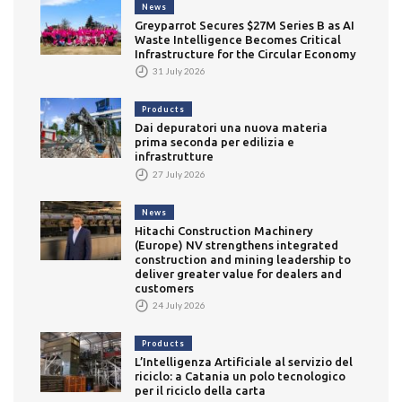
News
Greyparrot Secures $27M Series B as AI
Waste Intelligence Becomes Critical
Infrastructure for the Circular Economy
31 July 2026
Products
Dai depuratori una nuova materia
prima seconda per edilizia e
infrastrutture
27 July 2026
News
Hitachi Construction Machinery
(Europe) NV strengthens integrated
construction and mining leadership to
deliver greater value for dealers and
customers
24 July 2026
Products
L’Intelligenza Artificiale al servizio del
riciclo: a Catania un polo tecnologico
per il riciclo della carta