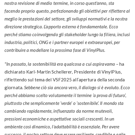
nostra revisione di medio termine, in corso quest'anno, sta
facendo proprio questo, perfezionando gli obiettivi per riflettere al
meglio le prestazioni del settore, gli sviluppi normativi e la nostra
direzione strategica. L’apporto esterno è fondamentale. Ecco
perché stiamo coinvolgendo gli stakeholder lungo la filiera, inclusi
industria, politici, ONG e i partner europei e extraeuropei, per
contribuire a modellare la prossima fase di VinylPlus.
"
In passato, la sostenibilità era qualcosa a cui aspiravamo
– ha
dichiarato Karl-Martin Schellerer, Presidente di VinylPlus,
riflettendo sul tema del VSF2025 all’apertura della seconda
giornata.
Sebbene ciò sia ancora vero, il dialogo si è evoluto. Ecco
perché abbiamo scelto volutamente il termine ‘a prova di futuro’,
piuttosto che semplicemente ‘verde’ o ‘sostenibile’. Il mondo sta
cambiando rapidamente, influenzato da norme mutevoli,
pressioni economiche e aspettative sociali crescenti. In un
ambiente così dinamico, l'adattabilità è essenziale. Per avere
successo, il nostro settore deve essere resiliente, credibile e agile.