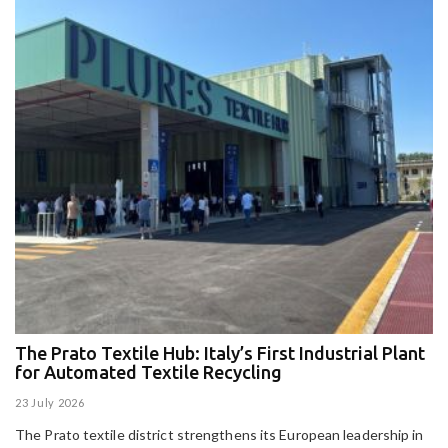
The Prato Textile Hub: Italy’s First Industrial Plant
E
for Automated Textile Recycling
U
23 July 2026
15
The Prato textile district strengthens its European leadership in
Pa