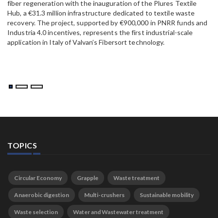
fiber regeneration with the inauguration of the Plures Textile
al
Hub, a €31.3 million infrastructure dedicated to textile waste
to
recovery. The project, supported by €900,000 in PNRR funds and
Industria 4.0 incentives, represents the first industrial-scale
application in Italy of Valvan’s Fibersort technology.
TOPICS
Circular Economy
Grapple
Waste treatment
Anaerobic digestion
Multi-crushers
Sustainable mobility
Waste selection
Water and Wastewater treatment