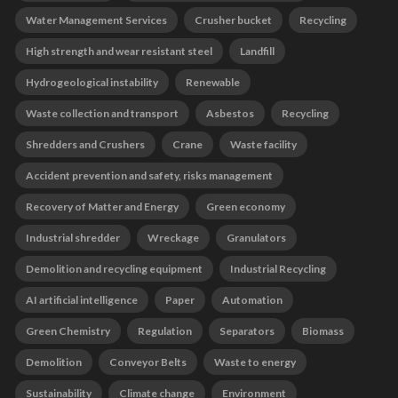
Water Management Services
Crusher bucket
Recycling
High strength and wear resistant steel
Landfill
Hydrogeological instability
Renewable
Waste collection and transport
Asbestos
Recycling
Shredders and Crushers
Crane
Waste facility
Accident prevention and safety, risks management
Recovery of Matter and Energy
Green economy
Industrial shredder
Wreckage
Granulators
Demolition and recycling equipment
Industrial Recycling
AI artificial intelligence
Paper
Automation
Green Chemistry
Regulation
Separators
Biomass
Demolition
Conveyor Belts
Waste to energy
Sustainability
Climate change
Environment