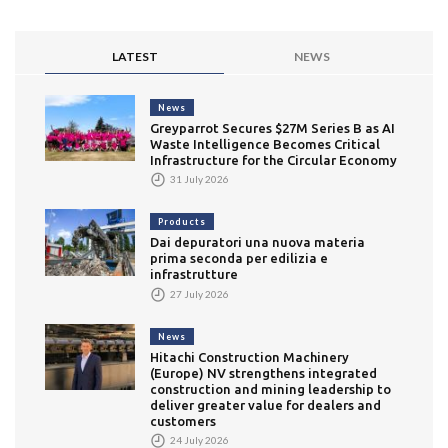
LATEST
NEWS
News
Greyparrot Secures $27M Series B as AI
Waste Intelligence Becomes Critical
Infrastructure for the Circular Economy
31 July 2026
Products
Dai depuratori una nuova materia
prima seconda per edilizia e
infrastrutture
27 July 2026
News
Hitachi Construction Machinery
(Europe) NV strengthens integrated
construction and mining leadership to
deliver greater value for dealers and
customers
24 July 2026