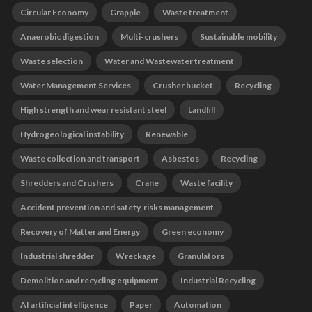
Circular Economy
Grapple
Waste treatment
Anaerobic digestion
Multi-crushers
Sustainable mobility
Waste selection
Water and Wastewater treatment
Water Management Services
Crusher bucket
Recycling
High strength and wear resistant steel
Landfill
Hydrogeological instability
Renewable
Waste collection and transport
Asbestos
Recycling
Shredders and Crushers
Crane
Waste facility
Accident prevention and safety, risks management
Recovery of Matter and Energy
Green economy
Industrial shredder
Wreckage
Granulators
Demolition and recycling equipment
Industrial Recycling
AI artificial intelligence
Paper
Automation