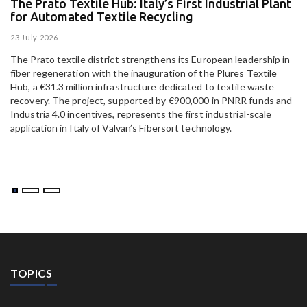
The Prato Textile Hub: Italy’s First Industrial Plant
E
for Automated Textile Recycling
U
23 July 2026
15
The Prato textile district strengthens its European leadership in
Pa
fiber regeneration with the inauguration of the Plures Textile
al
Hub, a €31.3 million infrastructure dedicated to textile waste
to
recovery. The project, supported by €900,000 in PNRR funds and
Industria 4.0 incentives, represents the first industrial-scale
application in Italy of Valvan’s Fibersort technology.
TOPICS