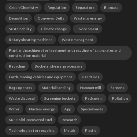
Green Chemistry
Regulation
Separators
Biomass
Demolition
Conveyor Belts
Waste to energy
Sustainability
Climate change
Environment
Rotary shearing machines
Waste managment
Plant and machinery for treatment and recycling of aggregates and
construction material
Recycling
Buckets, shears, processors
Earth-moving vehicles and equipment
Used tires
Bags openers
Material handling
Hammer mill
Screens
Waste disposal
Screening buckets
Packaging
Pollution
Water
Nuclear energy
App
Special waste
SRF Solid Recovered Fuel
Research
Technologies for recycling
Metals
Plastic