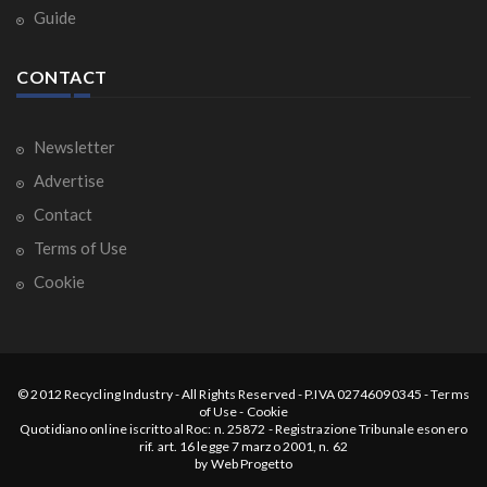
Guide
CONTACT
Newsletter
Advertise
Contact
Terms of Use
Cookie
© 2012
Recycling Industry
-
All Rights Reserved
- P.IVA 02746090345 -
Terms
of Use
-
Cookie
Quotidiano online iscritto al Roc: n. 25872 - Registrazione Tribunale esonero
rif. art. 16 legge 7 marzo 2001, n. 62
by
Web Progetto