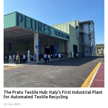
The Prato Textile Hub: Italy’s First Industrial Plant
E
for Automated Textile Recycling
U
23 July 2026
15