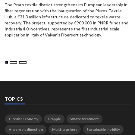
The Prato textile district strengthens its European leadership in
Pa
fiber regeneration with the inauguration of the Plures Textile
al
Hub, a €31.3 million infrastructure dedicated to textile waste
to
recovery. The project, supported by €900,000 in PNRR funds and
Industria 4.0 incentives, represents the first industrial-scale
application in Italy of Valvan’s Fibersort technology.
TOPICS
Circular Economy
Grapple
Waste treatment
Anaerobic digestion
Multi-crushers
Sustainable mobility