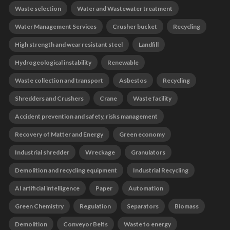
Waste selection
Water and Wastewater treatment
Water Management Services
Crusher bucket
Recycling
High strength and wear resistant steel
Landfill
Hydrogeological instability
Renewable
Waste collection and transport
Asbestos
Recycling
Shredders and Crushers
Crane
Waste facility
Accident prevention and safety, risks management
Recovery of Matter and Energy
Green economy
Industrial shredder
Wreckage
Granulators
Demolition and recycling equipment
Industrial Recycling
AI artificial intelligence
Paper
Automation
Green Chemistry
Regulation
Separators
Biomass
Demolition
Conveyor Belts
Waste to energy