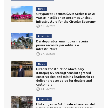
News
Greyparrot Secures $27M Series B as AI
Waste Intelligence Becomes Critical
Infrastructure for the Circular Economy
31 July 2026
Products
Dai depuratori una nuova materia
prima seconda per edilizia e
infrastrutture
27 July 2026
News
Hitachi Construction Machinery
(Europe) NV strengthens integrated
construction and mining leadership to
deliver greater value for dealers and
customers
24 July 2026
Products
L’Intelligenza Artificiale al servizio del