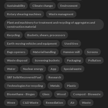
Sustainability
Climate change
Environment
Rotary shearing machines
Waste managment
Plant and machinery for treatment and recycling of aggregates and
construction material
Recycling
Buckets, shears, processors
Earth-moving vehicles and equipment
Used tires
Bags openers
Material handling
Hammer mill
Screens
Waste disposal
Screening buckets
Packaging
Pollution
Water
Nuclear energy
App
Special waste
SRF Solid Recovered Fuel
Research
Technologies for recycling
Metals
Plastic
Biomethane - Biogas
Glass
Wood
Compost - Biowaste
Weee
C&D Waste
Remediation
Air
Waste