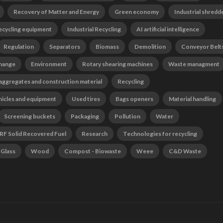
Recovery of Matter and Energy
Green economy
Industrial shredd
ecycling equipment
Industrial Recycling
AI artificial intelligence
Regulation
Separators
Biomass
Demolition
Conveyor Belt
change
Environment
Rotary shearing machines
Waste managment
 aggregates and construction material
Recycling
hicles and equipment
Used tires
Bags openers
Material handling
Screening buckets
Packaging
Pollution
Water
RF Solid Recovered Fuel
Research
Technologies for recycling
Glass
Wood
Compost - Biowaste
Weee
C&D Waste