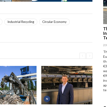
Industrial Recycling
Circular Economy
Th
I
T
23
Th
Eu
th
€3
wa
€9
in
ap
te
N
P