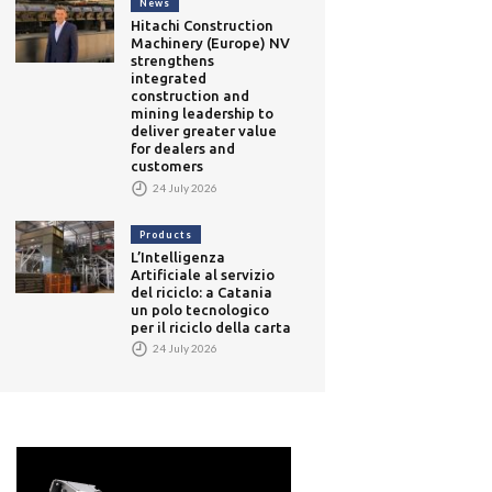
News
Hitachi Construction
Machinery (Europe) NV
strengthens
integrated
construction and
mining leadership to
deliver greater value
for dealers and
customers
24 July 2026
Products
L’Intelligenza
Artificiale al servizio
del riciclo: a Catania
un polo tecnologico
per il riciclo della carta
24 July 2026