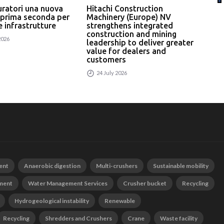
uratori una nuova
Hitachi Construction
L’In
 prima seconda per
Machinery (Europe) NV
serv
 e infrastrutture
strengthens integrated
un p
construction and mining
rici
2026
leadership to deliver greater
24
value for dealers and
customers
24 July 2026
ent
Anaerobic digestion
Multi-crushers
Sustainable mobility
tment
Water Management Services
Crusher bucket
Recycling
Hydrogeological instability
Renewable
Recycling
Shredders and Crushers
Crane
Waste facility