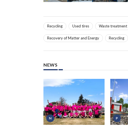
Recycling
Used tires
Waste treatment
Recovery of Matter and Energy
Recycling
NEWS
N
P