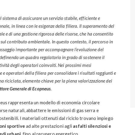
 sistema di assicurare un servizio stabile, efficiente e
nale, in linea con le esigenze della filiera. Il superamento del
e e di una gestione rigorosa delle risorse, che ha consentito
 sul contributo ambientale. In questo contesto, il percorso in
assaggio importante per accompagnare l’evoluzione del
 definendo un quadro regolatorio in grado di sostenere il
ività degli operatori coinvolti. Nei prossimi mesi
e operatori della filiera per consolidare i risultati raggiunti e
a riciclata, elemento chiave per la piena valorizzazione dei
ttore Generale di Ecopneus
.
pneus rappresenta un modello di economia circolare
rse naturali, abbattere le emissioni di gas serra e
sostenibili. I materiali ottenuti dal riciclo trovano impiego
oni sportive
ad alte prestazioni agli
asfalti silenziosi e
edi urbani
, fino al recupero energetico.