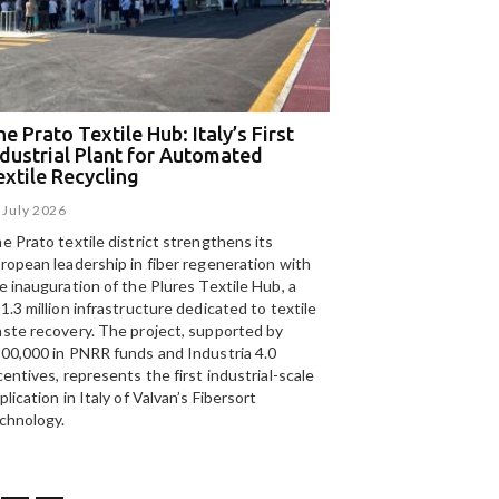
e Prato Textile Hub: Italy’s First
EGA and Panizzolo
ndustrial Plant for Automated
for the UAE’s larg
extile Recycling
recycling plant
 July 2026
15 July 2026
e Prato textile district strengthens its
Panizzolo Recycling Sy
ropean leadership in fiber regeneration with
UAE’s
largest aluminium
e inauguration of the Plures Textile Hub, a
Emirates Global Alumin
1.3 million infrastructure dedicated to textile
up to 185,000 tonnes of
ste recovery. The project, supported by
00,000 in PNRR funds and Industria 4.0
centives, represents the first industrial-scale
plication in Italy of Valvan’s Fibersort
chnology.
T