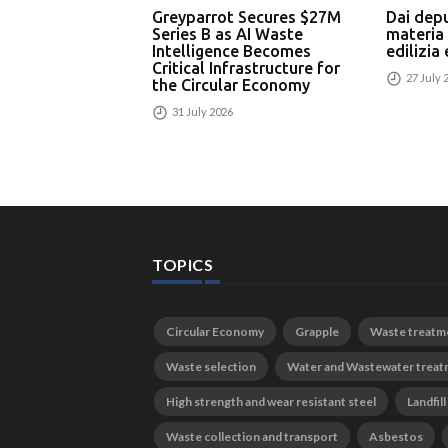
Greyparrot Secures $27M
Dai dep
Series B as AI Waste
materia
Intelligence Becomes
edilizia
Critical Infrastructure for
27 July 
the Circular Economy
31 July 2026
TOPICS
Circular Economy
Grapple
Waste treatm
Waste selection
Water and Wastewater trea
High strength and wear resistant steel
Landfill
Waste collection and transport
Asbestos