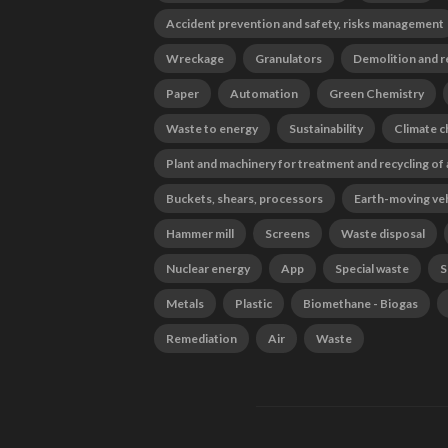
Accident prevention and safety, risks management
Wreckage
Granulators
Demolition and r
Paper
Automation
Green Chemistry
Waste to energy
Sustainability
Climate 
Plant and machinery for treatment and recycling of
Buckets, shears, processors
Earth-moving ve
Hammer mill
Screens
Waste disposal
Nuclear energy
App
Special waste
S
Metals
Plastic
Biomethane - Biogas
Remediation
Air
Waste