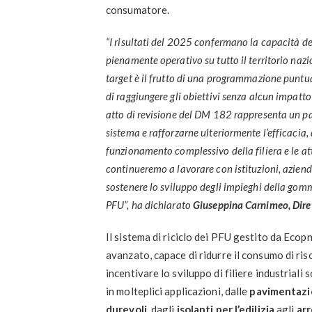
consumatore.
“I risultati del 2025 confermano la capacità del
pienamente operativo su tutto il territorio nazio
target è il frutto di una programmazione puntual
di raggiungere gli obiettivi senza alcun impatto
atto di revisione del DM 182 rappresenta un p
sistema e rafforzarne ulteriormente l’efficacia,
funzionamento complessivo della filiera e le att
continueremo a lavorare con istituzioni, aziende 
sostenere lo
sviluppo degli impieghi della gomm
PFU”, ha dichiarato
Giuseppina Carnimeo, Dire
Il sistema di riciclo dei PFU gestito da Eco
avanzato, capace di ridurre il consumo di riso
incentivare lo sviluppo di filiere industriali 
in molteplici applicazioni, dalle
pavimentazi
durevoli
, dagli
isolanti per l’edilizia
agli
arr