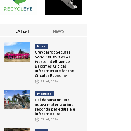
LATEST
NEWS
News
Greyparrot Secures
$27M Series B as AI
Waste Intelligence
Becomes Critical
Infrastructure for the
Circular Economy
31 July 2026
Products
Dai depuratori una
nuova materia prima
seconda per edilizia e
infrastrutture
27 July 2026