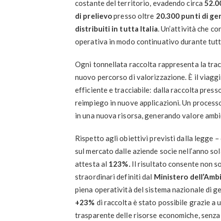
costante del territorio, evadendo circa
52.0
di prelievo
presso oltre
20.300 punti di g
distribuiti in tutta Italia
. Un’attività che co
operativa in modo continuativo durante tutt
Ogni tonnellata raccolta rappresenta la tra
nuovo percorso di valorizzazione. È il viaggio
efficiente e tracciabile: dalla raccolta presso
reimpiego in nuove applicazioni. Un processo
in una nuova risorsa, generando valore ambie
Rispetto agli obiettivi previsti dalla legge –
sul mercato dalle aziende socie nell’anno so
attesta al
123%.
Il risultato consente non so
straordinari definiti dal
Ministero dell’Amb
piena operatività del sistema nazionale di g
+23%
di raccolta è stato possibile grazie a 
trasparente delle risorse economiche, senza