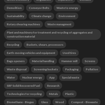
Demolition
Conveyor Belts
Waste to energy
Sustainability
Climate change
Environment
Rotary shearing machines
Waste managment
Plant and machinery for treatment and recycling of aggregates and
construction material
Recycling
Buckets, shears, processors
Earth-moving vehicles and equipment
Used tires
Bags openers
Material handling
Hammer mill
Screens
Waste disposal
Screening buckets
Packaging
Pollution
Water
Nuclear energy
App
Special waste
SRF Solid Recovered Fuel
Research
Technologies for recycling
Metals
Plastic
Biomethane - Biogas
Glass
Wood
Compost - Biowaste