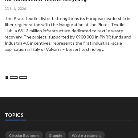
23 July 2026
15
The Prato textile district strengthens its European leadership in
Pa
fiber regeneration with the inauguration of the Plures Textile
al
Hub, a €31.3 million infrastructure dedicated to textile waste
to
recovery. The project, supported by €900,000 in PNRR funds and
Industria 4.0 incentives, represents the first industrial-scale
application in Italy of Valvan’s Fibersort technology.
TOPICS
Circular Economy
Grapple
Waste treatment