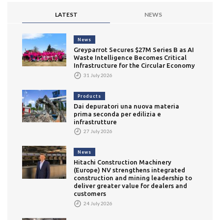
LATEST
NEWS
News
Greyparrot Secures $27M Series B as AI
Waste Intelligence Becomes Critical
Infrastructure for the Circular Economy
31 July 2026
Products
Dai depuratori una nuova materia
prima seconda per edilizia e
infrastrutture
27 July 2026
News
Hitachi Construction Machinery
(Europe) NV strengthens integrated
construction and mining leadership to
deliver greater value for dealers and
customers
24 July 2026