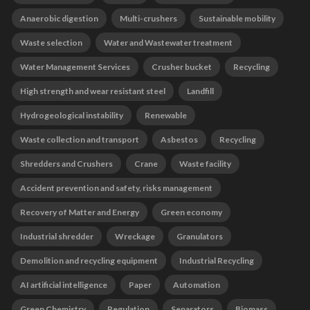
Anaerobic digestion
Multi-crushers
Sustainable mobility
Waste selection
Water and Wastewater treatment
Water Management Services
Crusher bucket
Recycling
High strength and wear resistant steel
Landfill
Hydrogeological instability
Renewable
Waste collection and transport
Asbestos
Recycling
Shredders and Crushers
Crane
Waste facility
Accident prevention and safety, risks management
Recovery of Matter and Energy
Green economy
Industrial shredder
Wreckage
Granulators
Demolition and recycling equipment
Industrial Recycling
AI artificial intelligence
Paper
Automation
Green Chemistry
Regulation
Separators
Biomass