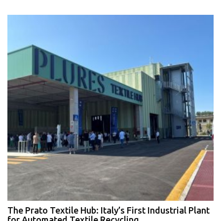
The Prato Textile Hub: Italy’s First Industrial Plant
E
for Automated Textile Recycling
U