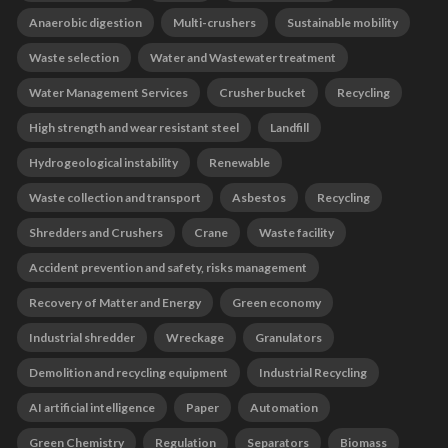
Anaerobic digestion
Multi-crushers
Sustainable mobility
Waste selection
Water and Wastewater treatment
Water Management Services
Crusher bucket
Recycling
High strength and wear resistant steel
Landfill
Hydrogeological instability
Renewable
Waste collection and transport
Asbestos
Recycling
Shredders and Crushers
Crane
Waste facility
Accident prevention and safety, risks management
Recovery of Matter and Energy
Green economy
Industrial shredder
Wreckage
Granulators
Demolition and recycling equipment
Industrial Recycling
AI artificial intelligence
Paper
Automation
Green Chemistry
Regulation
Separators
Biomass