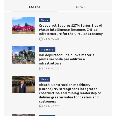
LATEST
NEWS
News
Greyparrot Secures $27M Series B as AI
Waste Intelligence Becomes Critical
Infrastructure for the Circular Economy
31 July 2026
Products
Dai depuratori una nuova materia
prima seconda per edilizia e
infrastrutture
27 July 2026
News
Hitachi Construction Machinery
(Europe) NV strengthens integrated
construction and mining leadership to
deliver greater value for dealers and
customers
24 July 2026