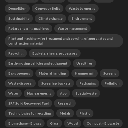
Demolition
Conveyor Belts
Waste to energy
Sustainability
Climate change
Environment
Rotary shearing machines
Waste managment
Plant and machinery for treatment and recycling of aggregates and
construction material
Recycling
Buckets, shears, processors
Earth-moving vehicles and equipment
Used tires
Bags openers
Material handling
Hammer mill
Screens
Waste disposal
Screening buckets
Packaging
Pollution
Water
Nuclear energy
App
Special waste
SRF Solid Recovered Fuel
Research
Technologies for recycling
Metals
Plastic
Biomethane - Biogas
Glass
Wood
Compost - Biowaste