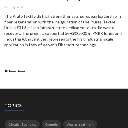
23 July 2026
15
The Prato textile district strengthens its European leadership in
Pa
fiber regeneration with the inauguration of the Plures Textile
al
Hub, a €31.3 million infrastructure dedicated to textile waste
to
recovery. The project, supported by €900,000 in PNRR funds and
Industria 4.0 incentives, represents the first industrial-scale
application in Italy of Valvan’s Fibersort technology.
TOPICS
Circular Economy
Grapple
Waste treatment