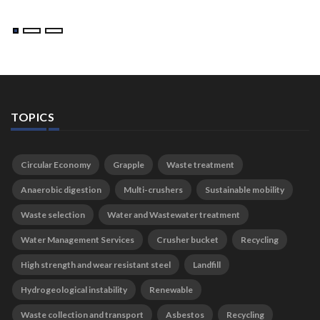
TOPICS
Circular Economy
Grapple
Waste treatment
Anaerobic digestion
Multi-crushers
Sustainable mobility
Waste selection
Water and Wastewater treatment
Water Management Services
Crusher bucket
Recycling
High strength and wear resistant steel
Landfill
Hydrogeological instability
Renewable
Waste collection and transport
Asbestos
Recycling