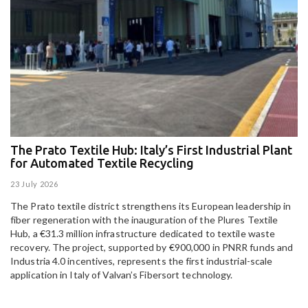
The Prato Textile Hub: Italy’s First Industrial Plant
E
for Automated Textile Recycling
U
23 July 2026
15
The Prato textile district strengthens its European leadership in
Pa
fiber regeneration with the inauguration of the Plures Textile
al
Hub, a €31.3 million infrastructure dedicated to textile waste
to
recovery. The project, supported by €900,000 in PNRR funds and
Industria 4.0 incentives, represents the first industrial-scale
application in Italy of Valvan’s Fibersort technology.