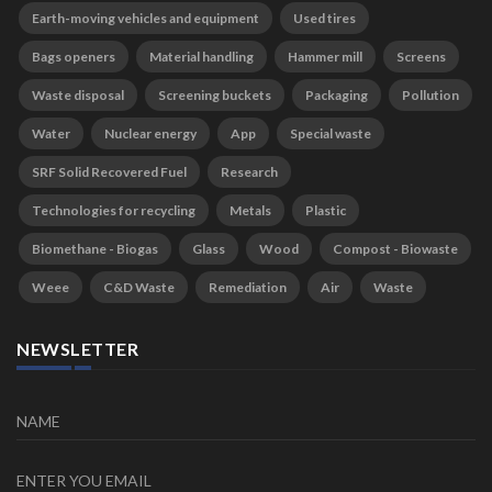
Earth-moving vehicles and equipment
Used tires
Bags openers
Material handling
Hammer mill
Screens
Waste disposal
Screening buckets
Packaging
Pollution
Water
Nuclear energy
App
Special waste
SRF Solid Recovered Fuel
Research
Technologies for recycling
Metals
Plastic
Biomethane - Biogas
Glass
Wood
Compost - Biowaste
Weee
C&D Waste
Remediation
Air
Waste
NEWSLETTER