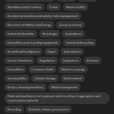
Shredders and Crushers
Crane
Waste facility
Accident prevention and safety, risks management
Recovery of Matter and Energy
Green economy
Industrial shredder
Wreckage
Granulators
Demolition and recycling equipment
Industrial Recycling
AI artificial intelligence
Paper
Automation
Green Chemistry
Regulation
Separators
Biomass
Demolition
Conveyor Belts
Waste to energy
Sustainability
Climate change
Environment
Rotary shearing machines
Waste managment
Plant and machinery for treatment and recycling of aggregates and
construction material
Recycling
Buckets, shears, processors