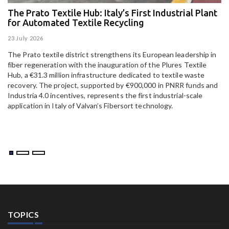
The Prato Textile Hub: Italy’s First Industrial Plant
E
for Automated Textile Recycling
U
23 July 2026
15
The Prato textile district strengthens its European leadership in
Pa
fiber regeneration with the inauguration of the Plures Textile
al
Hub, a €31.3 million infrastructure dedicated to textile waste
to
recovery. The project, supported by €900,000 in PNRR funds and
Industria 4.0 incentives, represents the first industrial-scale
application in Italy of Valvan’s Fibersort technology.
TOPICS