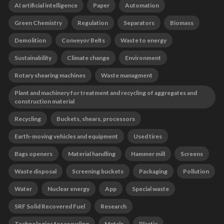
AI artificial intelligence
Paper
Automation
Green Chemistry
Regulation
Separators
Biomass
Demolition
Conveyor Belts
Waste to energy
Sustainability
Climate change
Environment
Rotary shearing machines
Waste managment
Plant and machinery for treatment and recycling of aggregates and
construction material
Recycling
Buckets, shears, processors
Earth-moving vehicles and equipment
Used tires
Bags openers
Material handling
Hammer mill
Screens
Waste disposal
Screening buckets
Packaging
Pollution
Water
Nuclear energy
App
Special waste
SRF Solid Recovered Fuel
Research
Technologies for recycling
Metals
Plastic