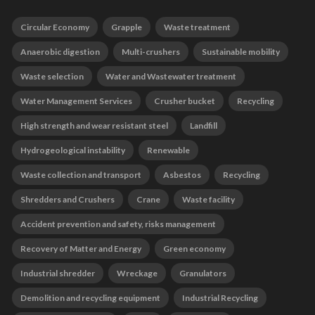
Circular Economy
Grapple
Waste treatment
Anaerobic digestion
Multi-crushers
Sustainable mobility
Waste selection
Water and Wastewater treatment
Water Management Services
Crusher bucket
Recycling
High strength and wear resistant steel
Landfill
Hydrogeological instability
Renewable
Waste collection and transport
Asbestos
Recycling
Shredders and Crushers
Crane
Waste facility
Accident prevention and safety, risks management
Recovery of Matter and Energy
Green economy
Industrial shredder
Wreckage
Granulators
Demolition and recycling equipment
Industrial Recycling