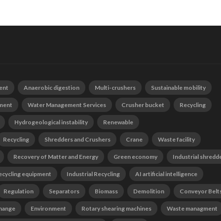
ent
Anaerobic digestion
Multi-crushers
Sustainable mobility
tment
Water Management Services
Crusher bucket
Recycling
Hydrogeological instability
Renewable
Recycling
Shredders and Crushers
Crane
Waste facility
Recovery of Matter and Energy
Green economy
Industrial shredd
ecycling equipment
Industrial Recycling
AI artificial intelligence
Regulation
Separators
Biomass
Demolition
Conveyor Belt
change
Environment
Rotary shearing machines
Waste managment