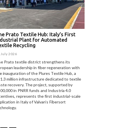
e Prato Textile Hub: Italy’s First
EGA and Panizzolo
ndustrial Plant for Automated
for the UAE’s larg
extile Recycling
recycling plant
 July 2026
15 July 2026
e Prato textile district strengthens its
Panizzolo Recycling Sy
ropean leadership in fiber regeneration with
UAE’s
largest aluminium
e inauguration of the Plures Textile Hub, a
Emirates Global Alumin
1.3 million infrastructure dedicated to textile
up to 185,000 tonnes of
ste recovery. The project, supported by
00,000 in PNRR funds and Industria 4.0
centives, represents the first industrial-scale
plication in Italy of Valvan’s Fibersort
chnology.