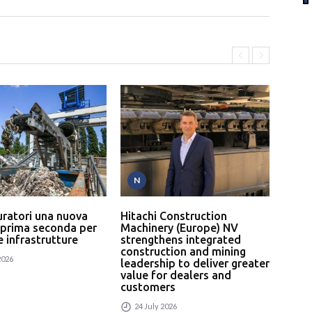
N
P
uratori una nuova
Hitachi Construction
L’In
 prima seconda per
Machinery (Europe) NV
serv
 e infrastrutture
strengthens integrated
un p
construction and mining
rici
2026
leadership to deliver greater
24
value for dealers and
customers
24 July 2026