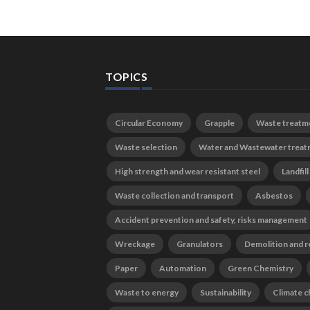
TOPICS
Circular Economy
Grapple
Waste treatm
Waste selection
Water and Wastewater trea
High strength and wear resistant steel
Landfill
Waste collection and transport
Asbestos
Accident prevention and safety, risks management
Wreckage
Granulators
Demolition and r
Paper
Automation
Green Chemistry
Waste to energy
Sustainability
Climate 