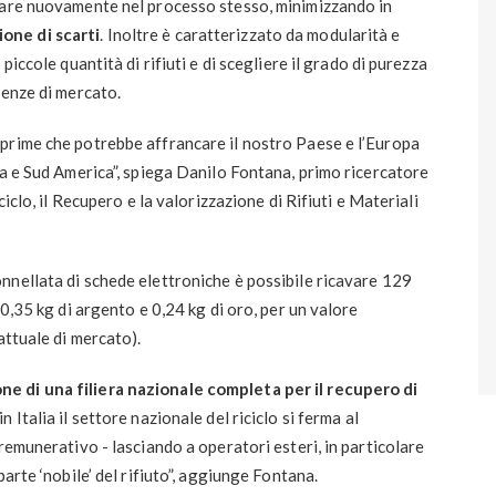
gare nuovamente nel processo stesso, minimizzando in
one di scarti
. Inoltre è caratterizzato da modularità e
piccole quantità di rifiuti e di scegliere il grado di purezza
genze di mercato.
prime che potrebbe affrancare il nostro Paese e l’Europa
ca e Sud America”, spiega Danilo Fontana, primo ricercatore
iclo, il Recupero e la valorizzazione di Rifiuti e Materiali
nnellata di schede elettroniche è possibile ricavare 129
 0,35 kg di argento e 0,24 kg di oro, per un valore
attuale di mercato).
ne di una filiera nazionale completa per il recupero di
n Italia il settore nazionale del riciclo si ferma al
remunerativo - lasciando a operatori esteri, in particolare
arte ‘nobile’ del rifiuto”, aggiunge Fontana.