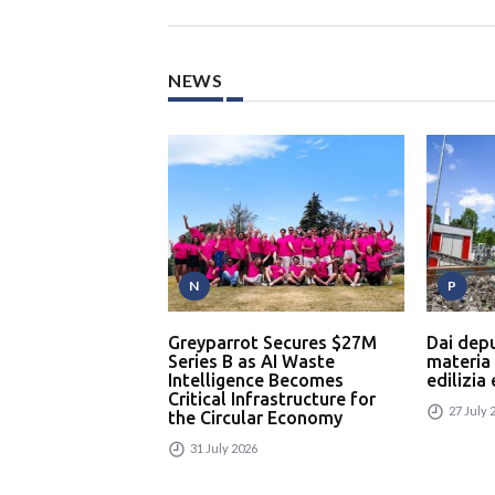
NEWS
N
P
Greyparrot Secures $27M
Dai dep
Series B as AI Waste
materia
Intelligence Becomes
edilizia
Critical Infrastructure for
27 July 
the Circular Economy
31 July 2026