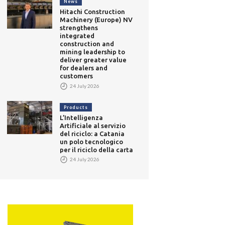
News
Hitachi Construction
Machinery (Europe) NV
strengthens
integrated
construction and
mining leadership to
deliver greater value
for dealers and
customers
24 July 2026
Products
L’Intelligenza
Artificiale al servizio
del riciclo: a Catania
un polo tecnologico
per il riciclo della carta
24 July 2026