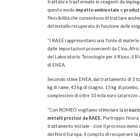
trattate e trasformate in reagenti da impie
questo modo
impatto ambientale
e
produzi
flessibilità che consentono di trattare anche 
del metallo recuperato in funzione delle esi
“I RAEE rappresentano una fonte di materie 
dalle importazioni provenienti da Cina, Afri
del Laboratorio Tecnologie per il Riuso, il Ric
di ENEA.
Secondo stime ENEA, dal trattamento di 1 to
kg di rame, 43 kg di stagno, 15 kg di piombo,
complessivo di oltre 10 mila euro (al prezzo 
“Con ROMEO vogliamo stimolare la
creazio
metalli preziosi da RAEE
. Purtroppo finora i
trattamento iniziale - cioè il processo meno 
del Nord Europa, il compito di recuperare la p