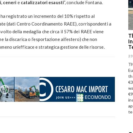
li, ceneri
e
catalizzatori esausti
”, conclude Fontana.
E ha registrato un incremento del 10% rispetto al
llate (dati Centro Coordinamento RAEE), corrispondenti a
volto della medaglia che circa il 57% dei RAEE viene
Th
e la discarica o l’esportazione all’estero) che non
I
T
meno un’efficace e strategica gestione delle risorse.
23
Th
Eu
th
€3
wa
€9
in
ap
te