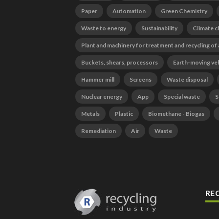
Paper
Automation
Green Chemistry
Waste to energy
Sustainability
Climate 
Plant and machinery for treatment and recycling of
Buckets, shears, processors
Earth-moving ve
Hammer mill
Screens
Waste disposal
Nuclear energy
App
Special waste
S
Metals
Plastic
Biomethane - Biogas
Remediation
Air
Waste
RE