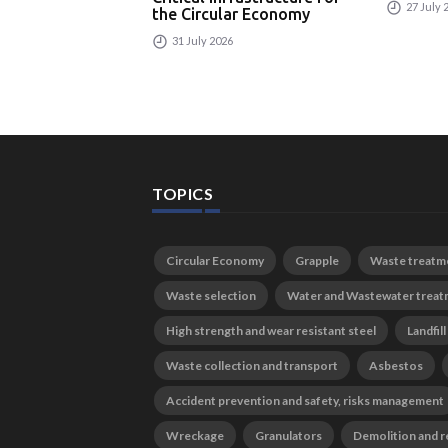
27 July 
the Circular Economy
31 July 2026
TOPICS
Circular Economy
Grapple
Waste treatm
Waste selection
Water and Wastewater trea
High strength and wear resistant steel
Landfill
Waste collection and transport
Asbestos
Accident prevention and safety, risks management
Wreckage
Granulators
Demolition and r