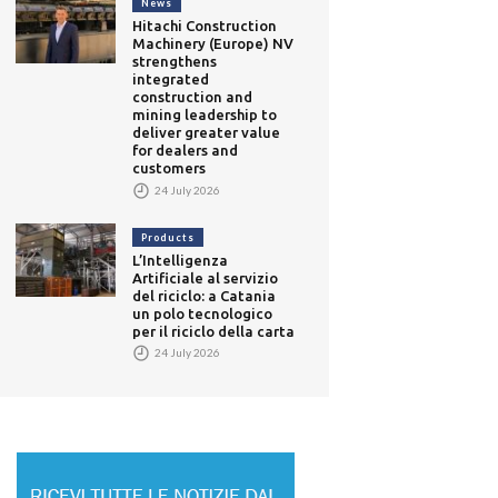
News
Hitachi Construction
Machinery (Europe) NV
strengthens
integrated
construction and
mining leadership to
deliver greater value
for dealers and
customers
24 July 2026
Products
L’Intelligenza
Artificiale al servizio
del riciclo: a Catania
un polo tecnologico
per il riciclo della carta
24 July 2026