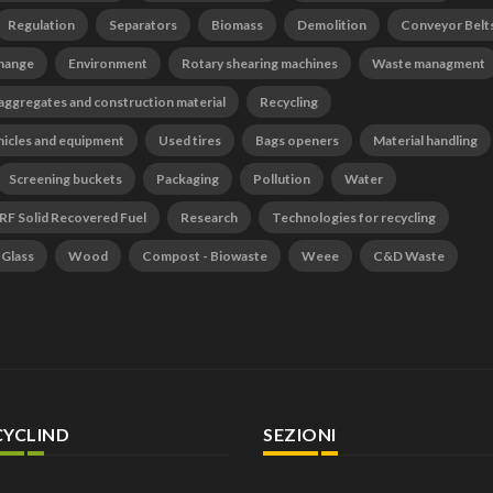
Regulation
Separators
Biomass
Demolition
Conveyor Belt
change
Environment
Rotary shearing machines
Waste managment
 aggregates and construction material
Recycling
hicles and equipment
Used tires
Bags openers
Material handling
Screening buckets
Packaging
Pollution
Water
RF Solid Recovered Fuel
Research
Technologies for recycling
Glass
Wood
Compost - Biowaste
Weee
C&D Waste
CYCLIND
SEZIONI