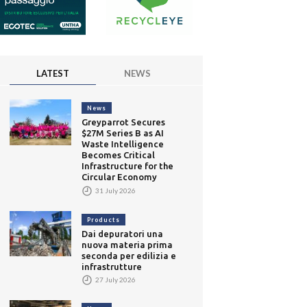
LATEST
NEWS
News
Greyparrot Secures
$27M Series B as AI
Waste Intelligence
Becomes Critical
Infrastructure for the
Circular Economy
31 July 2026
Products
Dai depuratori una
nuova materia prima
seconda per edilizia e
infrastrutture
27 July 2026