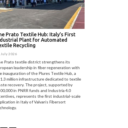
e Prato Textile Hub: Italy’s First
EGA and Panizzolo
ndustrial Plant for Automated
for the UAE’s larg
extile Recycling
recycling plant
 July 2026
15 July 2026
e Prato textile district strengthens its
Panizzolo Recycling Sy
ropean leadership in fiber regeneration with
UAE’s
largest aluminium
e inauguration of the Plures Textile Hub, a
Emirates Global Alumin
1.3 million infrastructure dedicated to textile
up to 185,000 tonnes of
ste recovery. The project, supported by
00,000 in PNRR funds and Industria 4.0
centives, represents the first industrial-scale
plication in Italy of Valvan’s Fibersort
T
chnology.
telligenza Artificiale al
S
izio del riciclo: a Catania
r
The Prato Textile Hub:
olo tecnologico per il
k
Italy’s First Industrial Plant
clo della carta
a