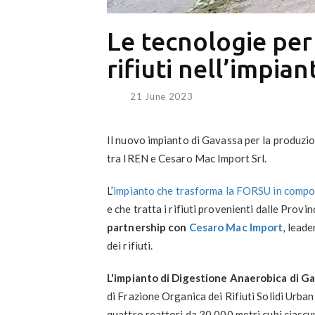
Le tecnologie per
rifiuti nell’impia
21 June 2023
Il nuovo impianto di Gavassa per la produzi
tra IREN e Cesaro Mac Import Srl.
L’
impianto che trasforma la FORSU in compo
e che tratta i rifiuti provenienti dalle Provi
partnership con
Cesaro Mac Import
, leade
dei rifiuti.
L'impianto di Digestione Anaerobica di G
di Frazione Organica dei Rifiuti Solidi Urban
quattro reattori da 30.000 metri cubi ciasc