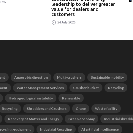
2026
leadership to deliver greater
24
value for dealers and
customers
24 July 2026
ent
Anaerobic digestion
Multi-crushers
Sustainable mobility
tment
Water Management Services
Crusher bucket
Recycling
Hydrogeological instability
Renewable
Recycling
Shredders and Crushers
Crane
Waste facility
Recovery of Matter and Energy
Green economy
Industrial shredd
ecycling equipment
Industrial Recycling
AI artificial intelligence