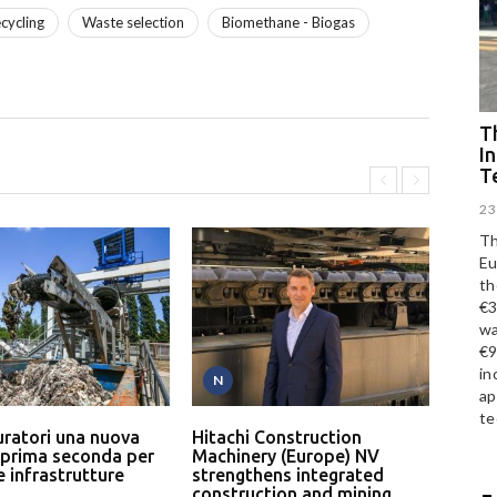
cycling
Waste selection
Biomethane - Biogas
Th
I
T
23
Th
Eu
th
€3
wa
€9
in
N
P
ap
te
uratori una nuova
Hitachi Construction
L’In
 prima seconda per
Machinery (Europe) NV
serv
 e infrastrutture
strengthens integrated
un p
construction and mining
rici