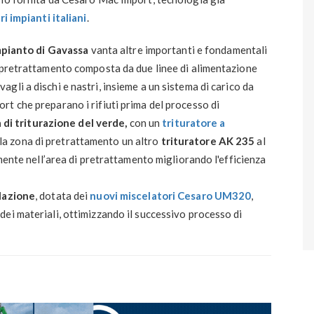
ri impianti italiani
.
mpianto di Gavassa
vanta altre importanti e fondamentali
i pretrattamento composta da due linee di alimentazione
vagli a dischi e nastri, insieme a un sistema di carico da
t che preparano i rifiuti prima del processo di
a di triturazione del verde,
con un
trituratore a
 la zona di pretrattamento un altro
trituratore AK 235
al
amente nell’area di pretrattamento migliorando l'efficienza
elazione
, dotata dei
nuovi miscelatori Cesaro UM320
,
ei materiali, ottimizzando il successivo processo di