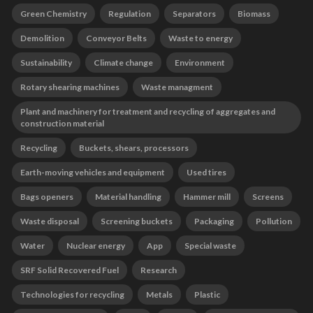
Green Chemistry
Regulation
Separators
Biomass
Demolition
Conveyor Belts
Waste to energy
Sustainability
Climate change
Environment
Rotary shearing machines
Waste managment
Plant and machinery for treatment and recycling of aggregates and
construction material
Recycling
Buckets, shears, processors
Earth-moving vehicles and equipment
Used tires
Bags openers
Material handling
Hammer mill
Screens
Waste disposal
Screening buckets
Packaging
Pollution
Water
Nuclear energy
App
Special waste
SRF Solid Recovered Fuel
Research
Technologies for recycling
Metals
Plastic