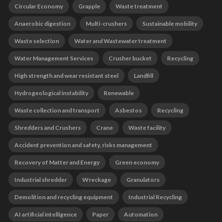
Circular Economy
Grapple
Waste treatment
Anaerobic digestion
Multi-crushers
Sustainable mobility
Waste selection
Water and Wastewater treatment
Water Management Services
Crusher bucket
Recycling
High strength and wear resistant steel
Landfill
Hydrogeological instability
Renewable
Waste collection and transport
Asbestos
Recycling
Shredders and Crushers
Crane
Waste facility
Accident prevention and safety, risks management
Recovery of Matter and Energy
Green economy
Industrial shredder
Wreckage
Granulators
Demolition and recycling equipment
Industrial Recycling
AI artificial intelligence
Paper
Automation