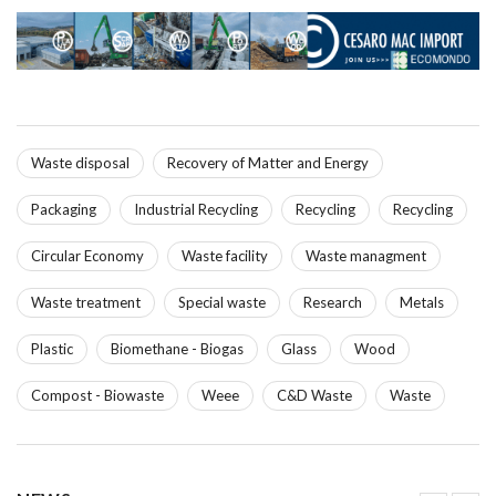
Waste disposal
Recovery of Matter and Energy
Packaging
Industrial Recycling
Recycling
Recycling
Circular Economy
Waste facility
Waste managment
Waste treatment
Special waste
Research
Metals
Plastic
Biomethane - Biogas
Glass
Wood
Compost - Biowaste
Weee
C&D Waste
Waste