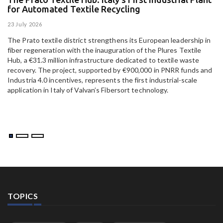
for Automated Textile Recycling
U
23 July 2026
15
The Prato textile district strengthens its European leadership in
Pa
fiber regeneration with the inauguration of the Plures Textile
al
Hub, a €31.3 million infrastructure dedicated to textile waste
to
recovery. The project, supported by €900,000 in PNRR funds and
Industria 4.0 incentives, represents the first industrial-scale
application in Italy of Valvan’s Fibersort technology.
TOPICS