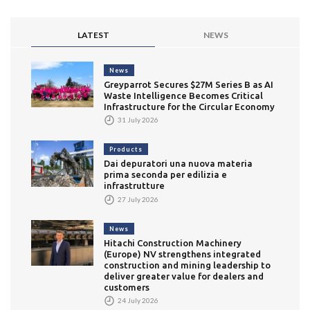
LATEST
NEWS
News
Greyparrot Secures $27M Series B as AI
Waste Intelligence Becomes Critical
Infrastructure for the Circular Economy
31 July 2026
Products
Dai depuratori una nuova materia
prima seconda per edilizia e
infrastrutture
27 July 2026
News
Hitachi Construction Machinery
(Europe) NV strengthens integrated
construction and mining leadership to
deliver greater value for dealers and
customers
24 July 2026