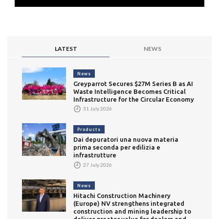
LATEST
NEWS
News
Greyparrot Secures $27M Series B as AI
Waste Intelligence Becomes Critical
Infrastructure for the Circular Economy
31 July 2026
Products
Dai depuratori una nuova materia
prima seconda per edilizia e
infrastrutture
27 July 2026
News
Hitachi Construction Machinery
(Europe) NV strengthens integrated
construction and mining leadership to
deliver greater value for dealers and