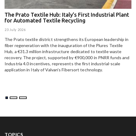
The Prato Textile Hub: Italy’s First Industrial Plant
E
for Automated Textile Recycling
U
23 July 2026
15
The Prato textile district strengthens its European leadership in
Pa
fiber regeneration with the inauguration of the Plures Textile
al
Hub, a €31.3 million infrastructure dedicated to textile waste
to
recovery. The project, supported by €900,000 in PNRR funds and
Industria 4.0 incentives, represents the first industrial-scale
application in Italy of Valvan’s Fibersort technology.
TOPICS