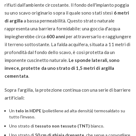
rifiuti dall'ambiente circostante. Il fondo dell'impianto poggia
su uno scavo originario sopra il quale sono stati stesi
6 metri
di argilla
a bassa permeabilità. Questo strato naturale
rappresenta una barriera formidabile: una goccia d'acqua
impiegherebbe circa
600 anni
per attraversarlo e raggiungere
il terreno sottostante. La falda acquifera, situata a 11 metri di
profondità dal fondo dello scavo, è così protetta da un
imponente cuscinetto naturale.
Le sponde laterali, sono
invece, protette da uno strato di 1,5 metri di argilla
cementata
.
Sopra l'argilla, la protezione continua con una serie di barriere
artificiali:
Un
telo in HDPE
(polietilene ad alta densità) termosaldato su
tutto l'invaso.
Uno strato di
tessuto non tessuto (TNT)
bianco.
Uno strato di
50 cm di ghiaia drenante
, che serve a convogliare