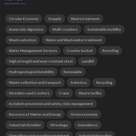
Circular Economy
Grapple
Waste treatment
Anaerobic digestion
Multi-crushers
Sustainable mobility
Waste selection
Water and Wastewater treatment
Water Management Services
Crusher bucket
Recycling
High strength and wear resistant steel
Landfill
Hydrogeological instability
Renewable
Waste collection and transport
Asbestos
Recycling
Shredders and Crushers
Crane
Waste facility
Accident prevention and safety, risks management
Recovery of Matter and Energy
Green economy
Industrial shredder
Wreckage
Granulators
Demolition and recycling equipment
Industrial Recycling